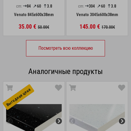
cm:
84
60
3.8
cm:
304
60
3.8
Venato 845x600x38mm
Venato 3045x600x38mm
35.00 €
145.00 €
50.00€
170.00€
Посмотреть всю коллекцию
Аналогичные продукты
Выгоднaя цена