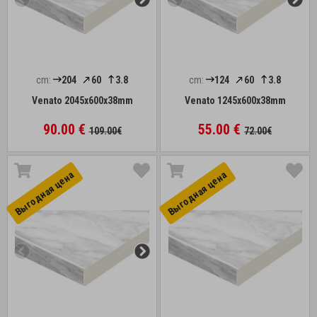
cm:
204
60
3.8
cm:
124
60
3.8
Venato 2045x600x38mm
Venato 1245x600x38mm
90.00 €
55.00 €
109.00€
72.00€
Выгоднaя цена
Выгоднaя цена