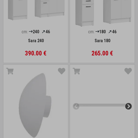
cm:
240
46
cm:
180
46
Sara 240
Sara 180
390.00 €
265.00 €