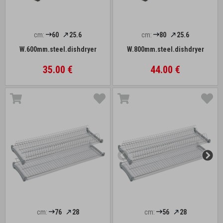
cm:
60
25.6
cm:
80
25.6
W.600mm.steel.dishdryer
W.800mm.steel.dishdryer
35.00 €
44.00 €
cm:
76
28
cm:
56
28