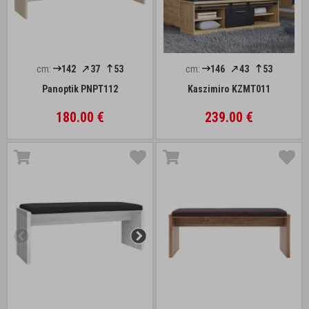
cm:
142
37
53
cm:
146
43
53
Panoptik PNPT112
Kaszimiro KZMT011
180.00 €
239.00 €