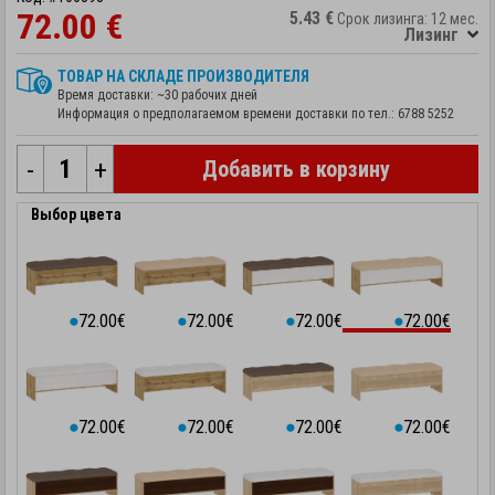
72.00 €
5.43 €
Срок лизинга: 12 мес.
Лизинг
ТОВАР НА СКЛАДЕ ПРОИЗВОДИТЕЛЯ
Время доставки: ~30 рабочих дней
Информация о предполагаемом времени доставки по тел.:
6788 5252
-
+
Добавить в корзину
Выбор цвета
72.00€
72.00€
72.00€
72.00€
⬤
⬤
⬤
⬤
72.00€
72.00€
72.00€
72.00€
⬤
⬤
⬤
⬤