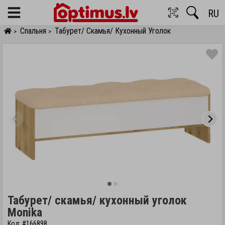
RU
Menu
Спальня
Табурет/ Скамья/ Кухонный Уголок
>
>
Табурет/ скамья/ кухонный уголок
Monika
Код: #166898