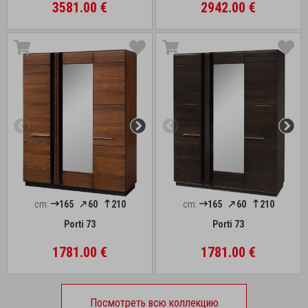
3581.00 €
2942.00 €
cm:
165
60
210
cm:
165
60
210
Porti 73
Porti 73
1781.00 €
1781.00 €
Посмотреть всю коллекцию