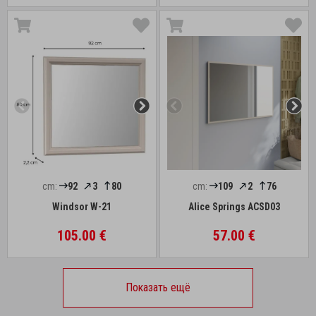
cm:
92
3
80
cm:
109
2
76
Windsor W-21
Alice Springs ACSD03
105.00 €
57.00 €
Показать ещё