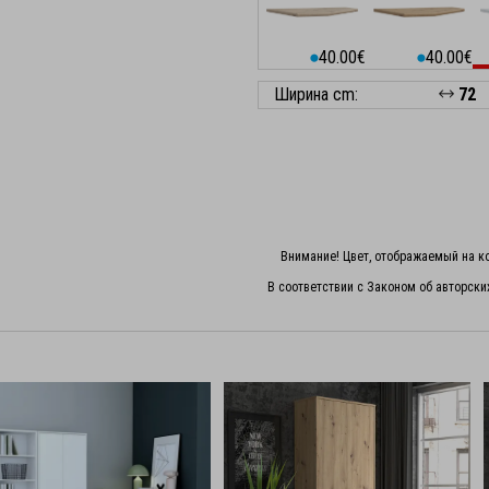
40.00€
40.00€
⬤
⬤
Ширина cm:
72
Внимание! Цвет, отображаемый на ко
В соответствии с Законом об авторски