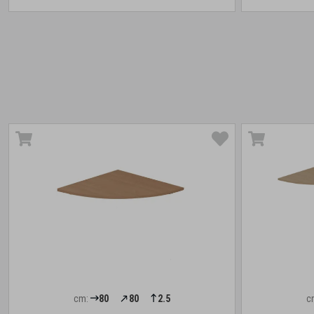
cm:
80
80
2.5
c