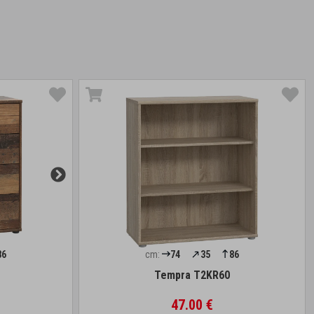
86
cm:
74
35
86
Tempra T2KR60
47.00 €