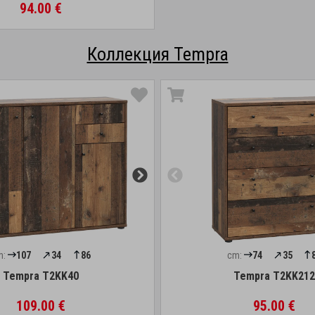
94.00 €
Коллекция Tempra
m:
107
34
86
cm:
74
35
Tempra T2KK40
Tempra T2KK212
109.00 €
95.00 €