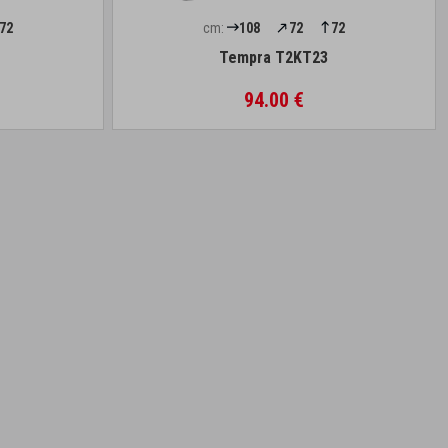
72
cm:
108
72
72
Tempra T2KT23
94.00 €