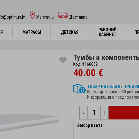
fo@optimus.lv
Mагазины
Доставка
РАБОЧИЙ
РАБОЧИЙ
НЯ
НЯ
МАТРАСЫ
МАТРАСЫ
ДЕТСКАЯ
ДЕТСКАЯ
П
П
КАБИНЕТ
КАБИНЕТ
Тумбы и компоненты
Код: #166009
40.00 €
ТОВАР НА СКЛАДЕ ПРОИЗ
Время доставки: ~30 рабоч
Информация о предполагае
-
+
Выбор цвета