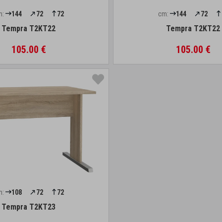
m:
144
72
72
cm:
144
72
Tempra T2KT22
Tempra T2KT22
105.00 €
105.00 €
m:
108
72
72
Tempra T2KT23