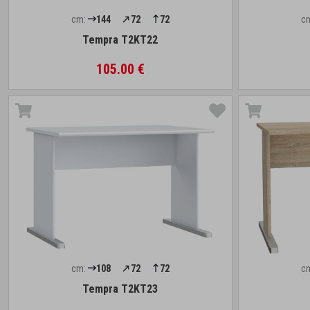
cm:
144
72
72
c
Tempra T2KT22
105.00 €
cm:
108
72
72
c
Tempra T2KT23