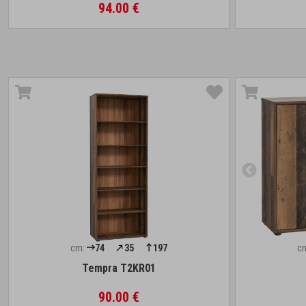
94.00 €
cm:
74
35
197
c
Tempra T2KR01
90.00 €