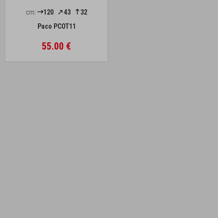
cm:
120
43
32
Paco PCOT11
55.00 €