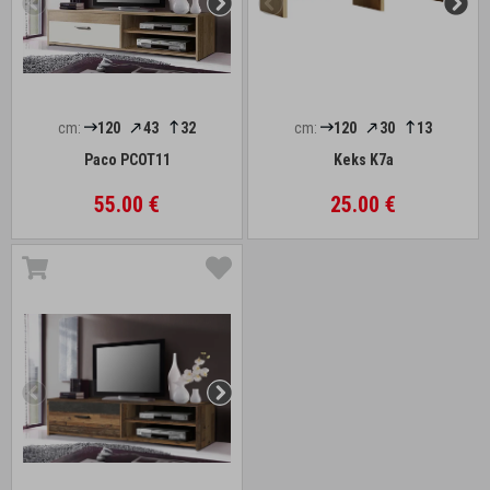
cm:
120
43
32
cm:
120
30
13
Paco PCOT11
Keks K7a
55.00 €
25.00 €