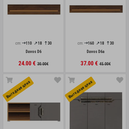
cm:
110
18
30
cm:
160
18
30
Davos D6
Davos D6a
24.00 €
37.00 €
30.00€
45.00€
Выгоднaя цена
Выгоднaя цена