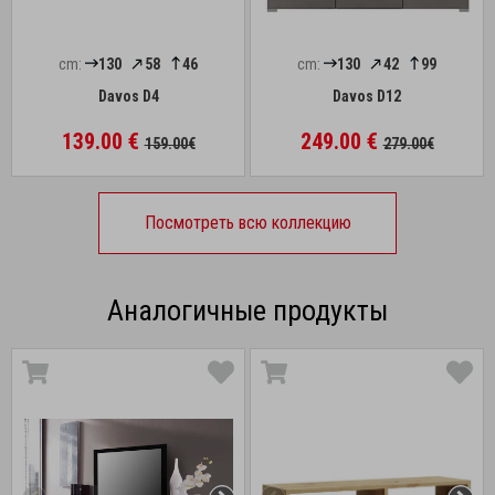
cm:
130
58
46
cm:
130
42
99
Davos D4
Davos D12
139.00 €
249.00 €
159.00€
279.00€
Посмотреть всю коллекцию
Аналогичные продукты