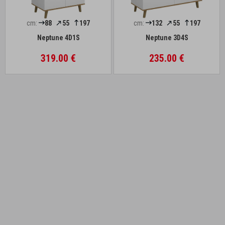
cm:
88
55
197
cm:
132
55
197
Neptune 4D1S
Neptune 3D4S
319.00 €
235.00 €