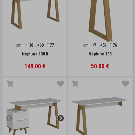
cm:
138
60
77
cm:
7
51
76
Neptune 138 B
Neptune 138
149.00 €
50.00 €