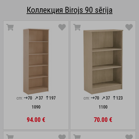
Коллекция Birojs 90 sērija
cm:
70
37
197
cm:
70
37
123
1090
1100
94.00 €
70.00 €