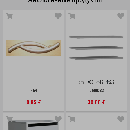
cm:
83
42
2.2
R54
DMRD82
0.85 €
30.00 €