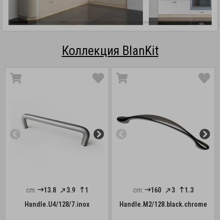
Коллекция BlanKit
cm:
13.8
3.9
1
cm:
160
3
1.3
Handle.U4/128/7.inox
Handle.M2/128.black.chrome