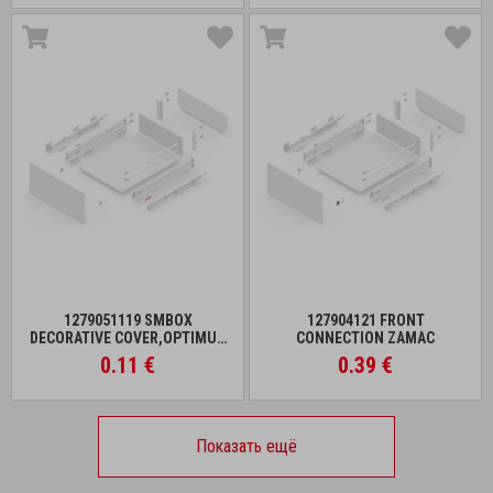
1279051119 SMBOX
127904121 FRONT
DECORATIVE COVER,OPTIMUS
CONNECTION ZAMAC
WHITE
0.11 €
0.39 €
Показать ещё