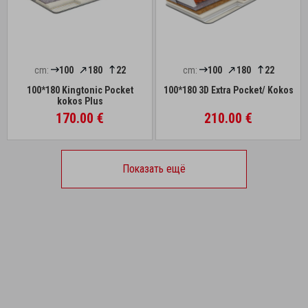
cm:
100
180
22
cm:
100
180
22
100*180 Kingtonic Pocket
100*180 3D Extra Pocket/ Kokos
kokos Plus
170.00 €
210.00 €
Показать ещё