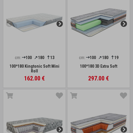
cm:
100
180
13
cm:
100
180
19
100*180 Kingtonic Soft Mini
100*180 3D Extra Soft
Roll
162.00 €
297.00 €