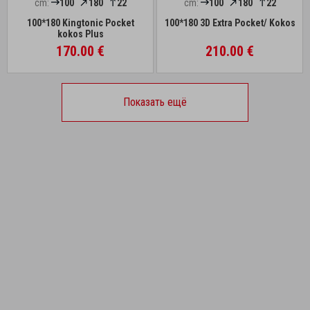
cm:
100
180
22
cm:
100
180
22
100*180 Kingtonic Pocket
100*180 3D Extra Pocket/ Kokos
kokos Plus
170.00 €
210.00 €
Показать ещё