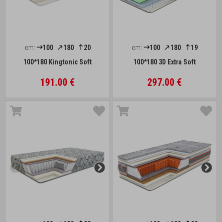
cm:
100
180
20
cm:
100
180
19
100*180 Kingtonic Soft
100*180 3D Extra Soft
191.00 €
297.00 €