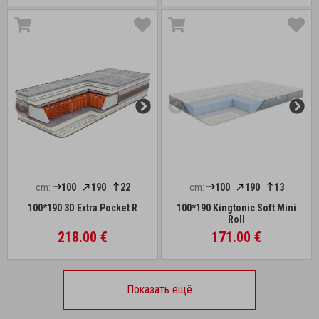
cm:
100
190
22
cm:
100
190
13
100*190 3D Extra Pocket R
100*190 Kingtonic Soft Mini
Roll
218.00 €
171.00 €
Показать ещё