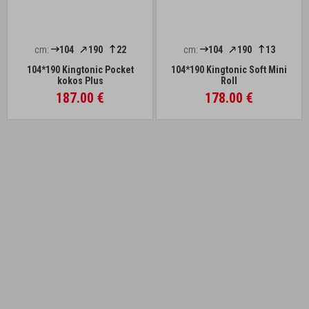
cm:
104
190
22
cm:
104
190
13
104*190 Kingtonic Pocket
104*190 Kingtonic Soft Mini
kokos Plus
Roll
187.00 €
178.00 €