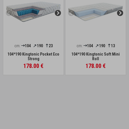
cm:
104
190
23
cm:
104
190
13
104*190 Kingtonic Pocket Eco
104*190 Kingtonic Soft Mini
Strong
Roll
178.00 €
178.00 €