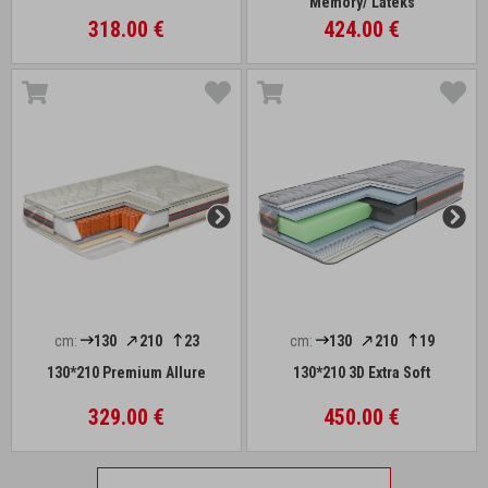
Memory/ Lateks
318.00 €
424.00 €
cm:
130
210
23
cm:
130
210
19
130*210 Premium Allure
130*210 3D Extra Soft
329.00 €
450.00 €