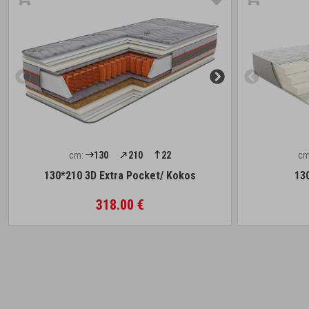
cm:
130
210
22
cm
130*210 3D Extra Pocket/ Kokos
13
318.00 €