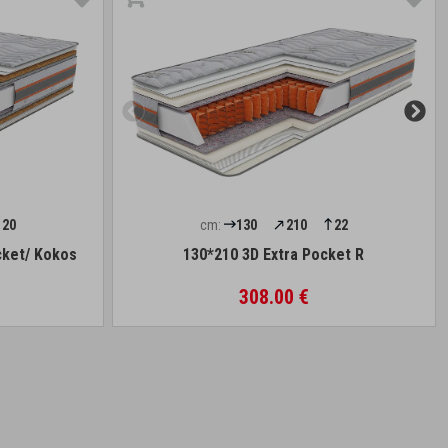
20
cm:
130
210
22
cket/ Kokos
130*210 3D Extra Pocket R
308.00 €