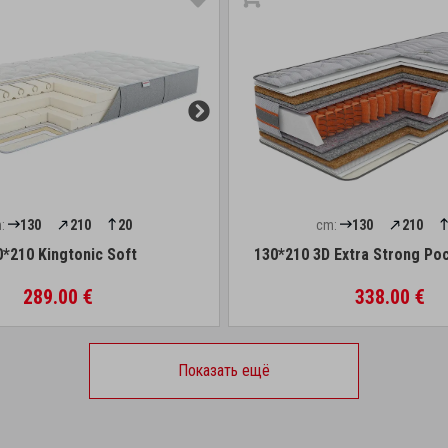
:
130
210
20
cm:
130
210
0*210 Kingtonic Soft
130*210 3D Extra Strong Po
289.00 €
338.00 €
Показать ещё