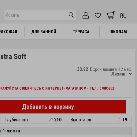
RU
РИХОЖАЯ
РИХОЖАЯ
ДЛЯ ВАННОЙ
ДЛЯ ВАННОЙ
ТЕРРАСА
ТЕРРАСА
ШКОЛАМ
ШКОЛАМ
xtra Soft
33.92 €
Срок лизинга: 12 мес.
Лизинг
АЛУЙСТА СВЯЖИТЕСЬ С ИНТЕРНЕТ-МАГАЗИНОМ - ТЕЛ.: 67885252
Добавить в корзину
Глубина cm:
210
Высота cm:
19
а 1 место