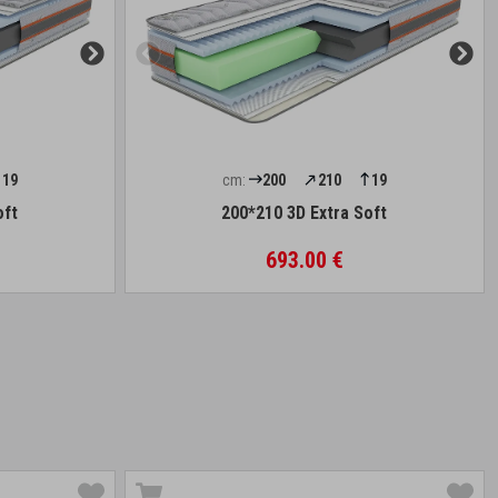
19
cm:
200
210
19
oft
200*210 3D Extra Soft
693.00 €