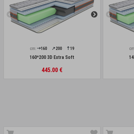
cm:
160
200
19
cm
160*200 3D Extra Soft
14
445.00 €