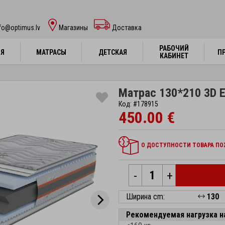
fo@optimus.lv
Mагазины
Доставка
РАБОЧИЙ
РАБОЧИЙ
НЯ
НЯ
МАТРАСЫ
МАТРАСЫ
ДЕТСКАЯ
ДЕТСКАЯ
П
П
КАБИНЕТ
КАБИНЕТ
Матрас 130*210 3D E
Код: #178915
450.00 €
О ДОСТУПНОСТИ ТОВАРА ПОЖ
-
+
Ширина cm:
130
Рекомендуемая нагрузка н