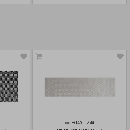
cm:
140
45