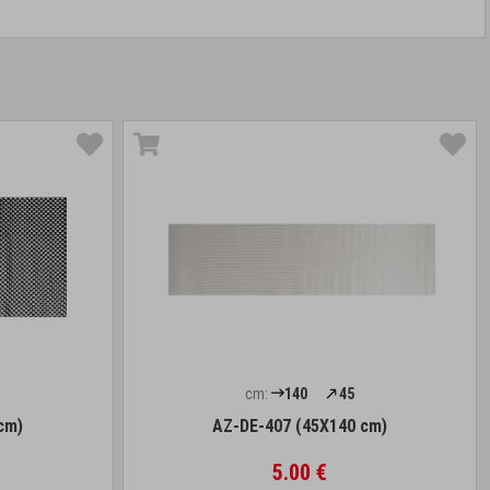
cm:
140
45
cm)
AZ-DE-407 (45X140 cm)
5.00 €