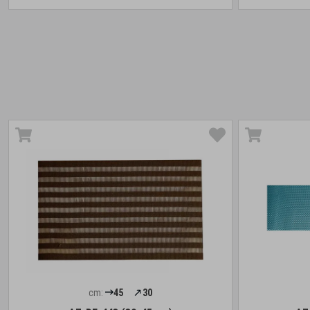
cm:
45
30