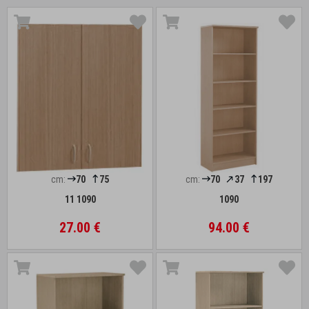
cm:
70
75
cm:
70
37
197
11 1090
1090
27.00 €
94.00 €