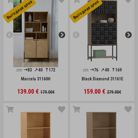
Выгоднaя цена
Выгоднaя цена
cm:
83
40
172
cm:
76
40
169
Marcela 31160H
Black Diamond 31161E
139.00 €
159.00 €
179.00€
279.00€