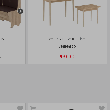
85
cm:
120
100
75
Standart 5
99.00 €
€