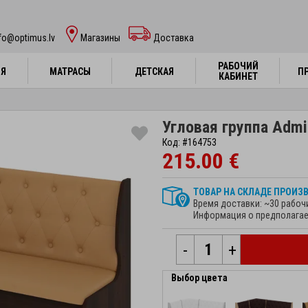
fo@optimus.lv
Mагазины
Доставка
РАБОЧИЙ
РАБОЧИЙ
НЯ
НЯ
МАТРАСЫ
МАТРАСЫ
ДЕТСКАЯ
ДЕТСКАЯ
П
П
КАБИНЕТ
КАБИНЕТ
Угловая группа Admi
Код: #164753
215.00 €
ТОВАР НА СКЛАДЕ ПРОИЗ
Время доставки: ~30 рабоч
Информация о предполагае
-
+
Выбор цвета