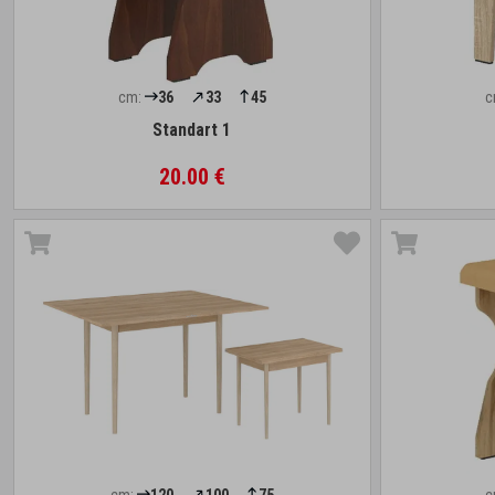
cm:
36
33
45
c
Standart 1
20.00 €