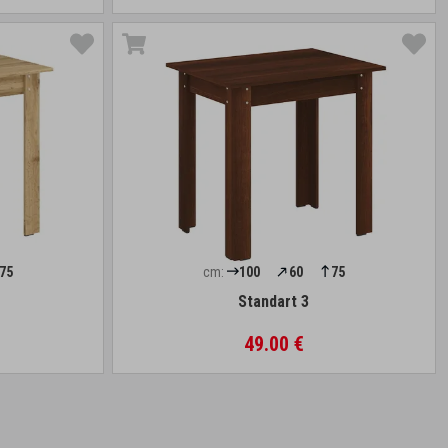
75
cm:
100
60
75
Standart 3
49.00 €