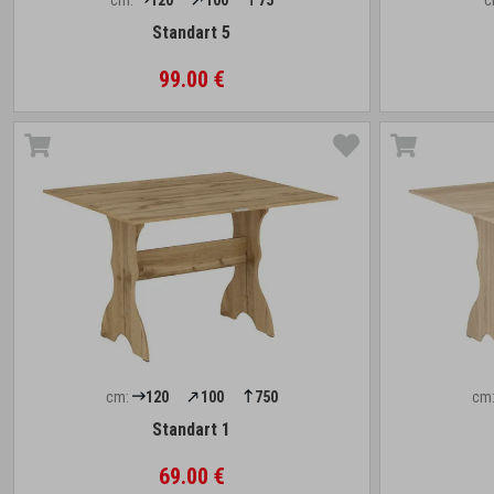
cm:
120
100
75
c
Standart 5
99.00 €
cm:
120
100
750
cm
Standart 1
69.00 €