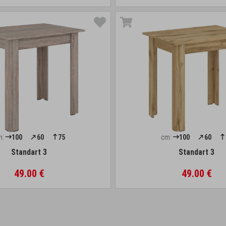
m:
100
60
75
cm:
100
60
Standart 3
Standart 3
49.00 €
49.00 €