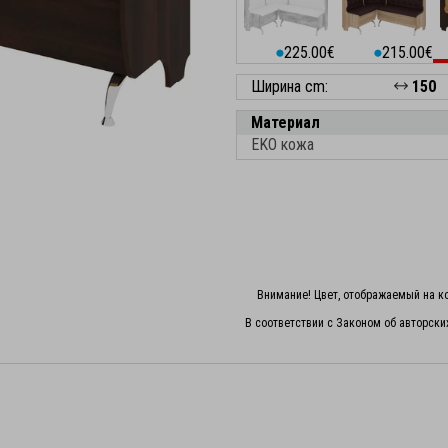
225.00€
215.00€
⬤
⬤
Ширина cm:
150
Материал
EKO кожа
Внимание! Цвет, отображаемый на ко
В соответствии с Законом об авторски