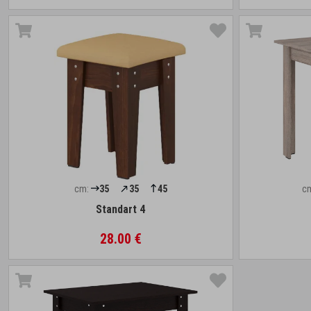
cm:
35
35
45
c
Standart 4
28.00 €