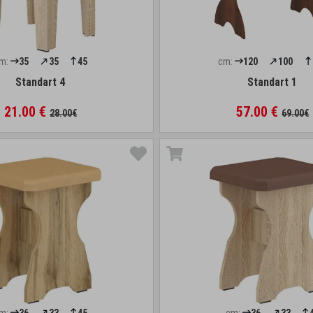
m:
35
35
45
cm:
120
100
Standart 4
Standart 1
21.00 €
57.00 €
28.00€
69.00€