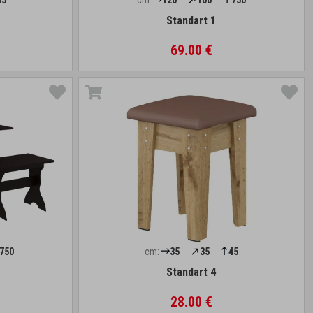
45
cm:
120
100
750
Standart 1
69.00 €
750
cm:
35
35
45
Standart 4
28.00 €