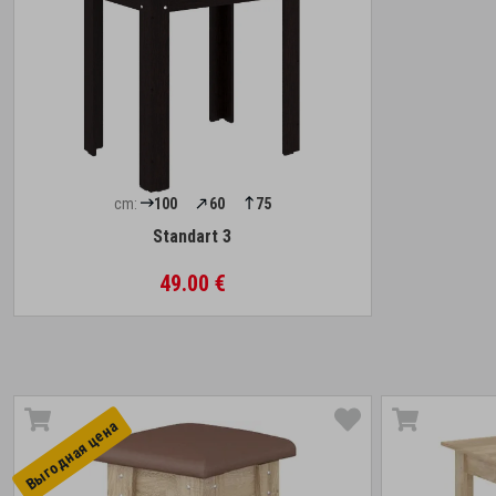
cm:
100
60
75
Standart 3
49.00 €
Выгоднaя цена