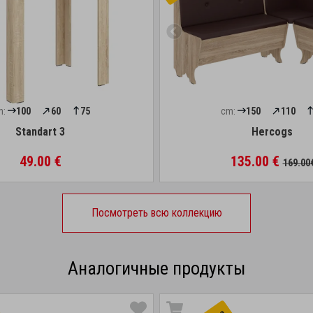
m:
100
60
75
cm:
150
110
Standart 3
Hercogs
49.00 €
135.00 €
169.00
Посмотреть всю коллекцию
Аналогичные продукты