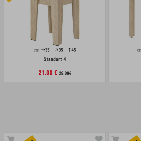
cm:
35
35
45
c
Standart 4
21.00 €
28.00€