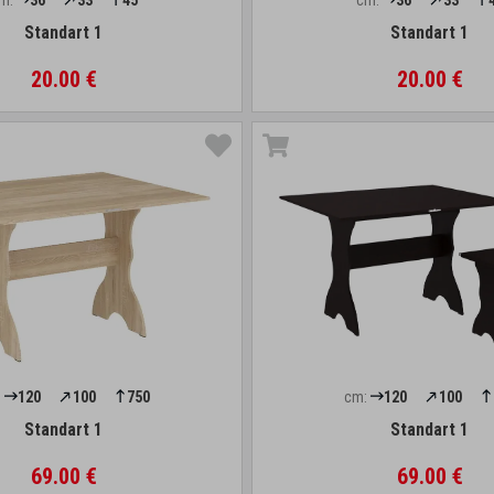
m:
36
33
45
cm:
36
33
Standart 1
Standart 1
20.00 €
20.00 €
:
120
100
750
cm:
120
100
Standart 1
Standart 1
69.00 €
69.00 €