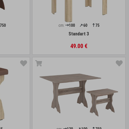
750
cm:
100
60
75
Standart 3
49.00 €