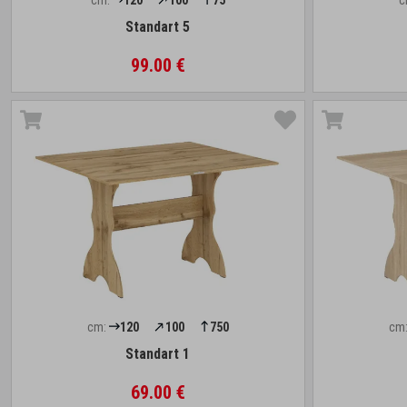
cm:
120
100
75
c
Standart 5
99.00 €
cm:
120
100
750
cm
Standart 1
69.00 €