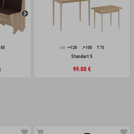
85
cm:
120
100
75
Standart 5
99.00 €
€