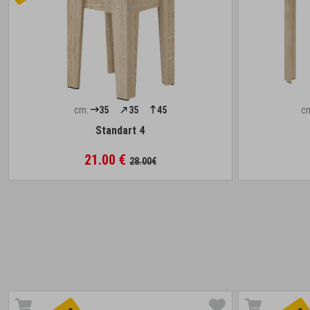
cm:
35
35
45
c
Standart 4
21.00 €
28.00€