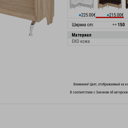
225.00€
215.00€
⬤
⬤
Ширина cm:
150
Материал
EKO кожа
Внимание! Цвет, отображаемый на ко
В соответствии с Законом об авторски