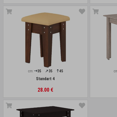
cm:
35
35
45
c
Standart 4
28.00 €