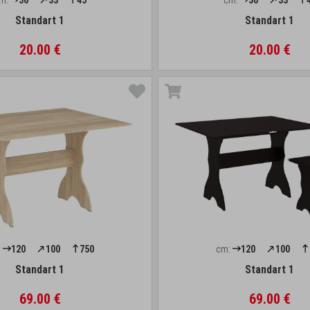
m:
36
33
45
cm:
36
33
Standart 1
Standart 1
20.00 €
20.00 €
:
120
100
750
cm:
120
100
Standart 1
Standart 1
69.00 €
69.00 €