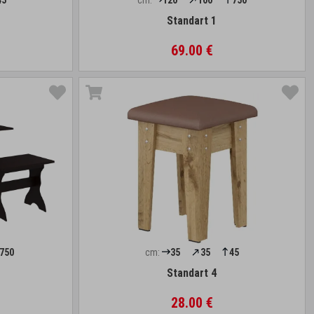
45
cm:
120
100
750
Standart 1
69.00 €
750
cm:
35
35
45
Standart 4
28.00 €