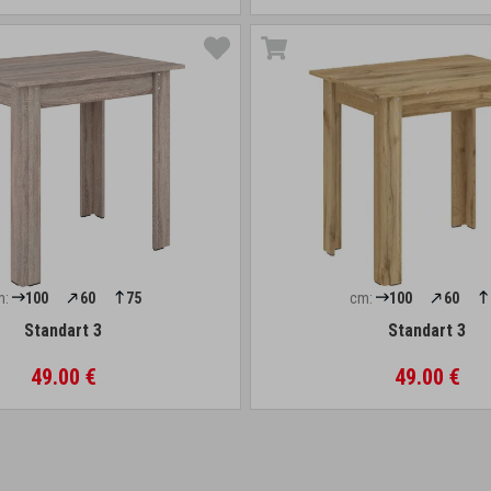
m:
100
60
75
cm:
100
60
Standart 3
Standart 3
49.00 €
49.00 €