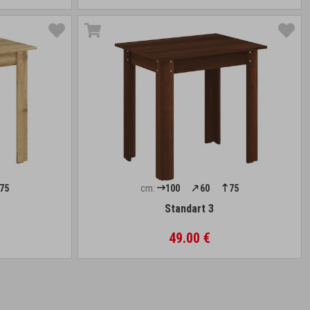
75
cm:
100
60
75
Standart 3
49.00 €