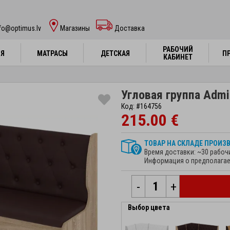
fo@optimus.lv
Mагазины
Доставка
РАБОЧИЙ
РАБОЧИЙ
НЯ
НЯ
МАТРАСЫ
МАТРАСЫ
ДЕТСКАЯ
ДЕТСКАЯ
П
П
КАБИНЕТ
КАБИНЕТ
Угловая группа Admi
Код: #164756
215.00 €
ТОВАР НА СКЛАДЕ ПРОИЗ
Время доставки: ~30 рабоч
Информация о предполагае
-
+
Выбор цвета