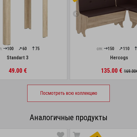
m:
100
60
75
cm:
150
110
Standart 3
Hercogs
49.00 €
135.00 €
169.00
Посмотреть всю коллекцию
Аналогичные продукты