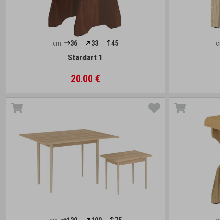
cm:
36
33
45
c
Standart 1
20.00 €