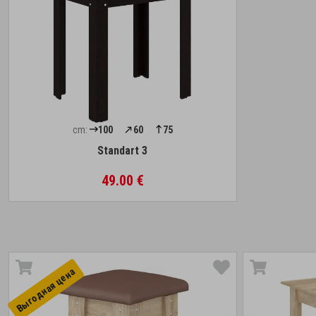
cm:
100
60
75
Standart 3
49.00 €
Выгоднaя цена