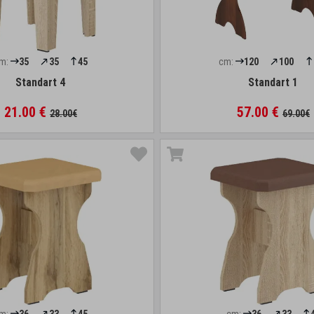
m:
35
35
45
cm:
120
100
Standart 4
Standart 1
21.00 €
57.00 €
28.00€
69.00€