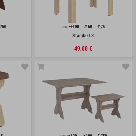
750
cm:
100
60
75
Standart 3
49.00 €