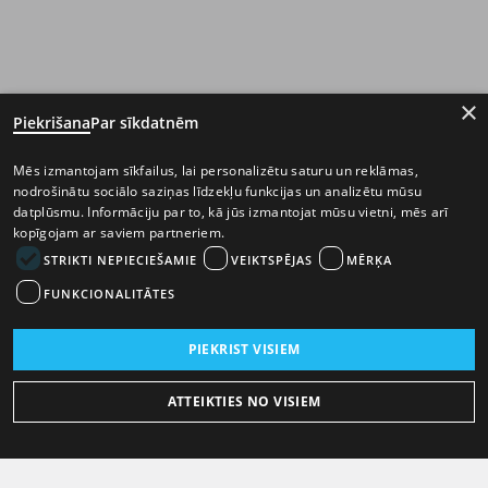
×
Piekrišana
Par sīkdatnēm
Mēs izmantojam sīkfailus, lai personalizētu saturu un reklāmas,
nodrošinātu sociālo saziņas līdzekļu funkcijas un analizētu mūsu
datplūsmu. Informāciju par to, kā jūs izmantojat mūsu vietni, mēs arī
kopīgojam ar saviem partneriem.
STRIKTI NEPIECIEŠAMIE
VEIKTSPĒJAS
MĒRĶA
FUNKCIONALITĀTES
PIEKRIST VISIEM
ATTEIKTIES NO VISIEM