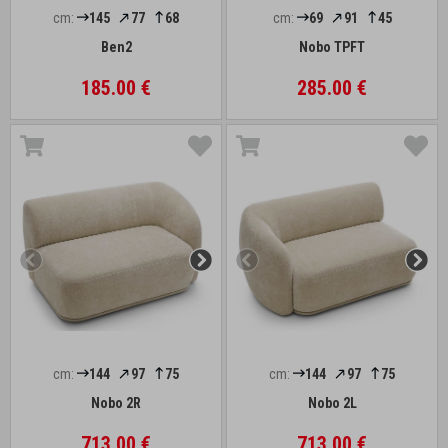
cm:
145
77
68
cm:
69
91
45
Ben2
Nobo TPFT
185.00 €
285.00 €
cm:
144
97
75
cm:
144
97
75
Nobo 2R
Nobo 2L
713.00 €
713.00 €