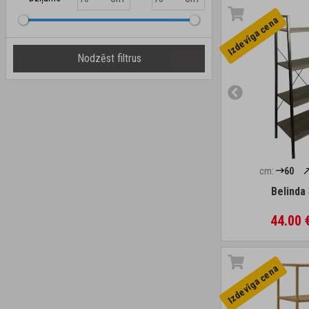
Izdevīga cena
Nodzēst filtrus
cm:
60
Belinda
44.00 
Izdevīga cena