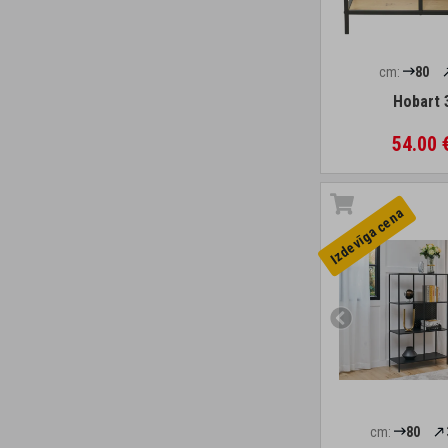
cm:
80
Hobart 
54.00 
Izdevīga cena
cm:
80