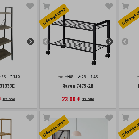
Izdevīga cena
Izdevīga 
35
149
cm:
68
28
45
 31333E
Raven 7475-2R
€
23.00 €
52.00€
27.00€
Izdevīga cena
Izdevīga 