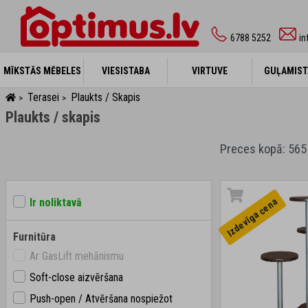
6788 5252
in
MĪKSTĀS MĒBELES
MĪKSTĀS MĒBELES
VIESISTABA
VIESISTABA
VIRTUVE
VIRTUVE
GUĻAMIST
GUĻAMIST
Terasei
Plaukts / Skapis
>
>
Plaukts / skapis
Preces kopā: 565
Izdevīga cena
Ir noliktavā
Furnitūra
Ar GasLift mehānismu
Soft-close aizvēršana
Push-open / Atvēršana nospiežot