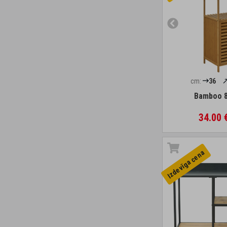
cm:
36
Bamboo 8
34.00 
Izdevīga cena