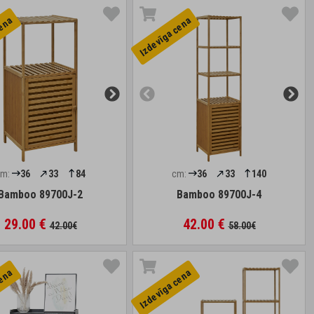
cena
Izdevīga cena
cm:
36
33
84
cm:
36
33
140
Bamboo 89700J-2
Bamboo 89700J-4
29.00 €
42.00 €
42.00€
58.00€
cena
Izdevīga cena