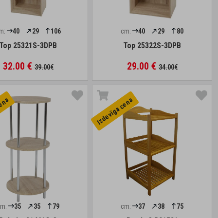
m:
40
29
106
cm:
40
29
80
Top 25321S-3DPB
Top 25322S-3DPB
32.00 €
29.00 €
39.00€
34.00€
cena
Izdevīga cena
cm:
35
35
79
cm:
37
38
75