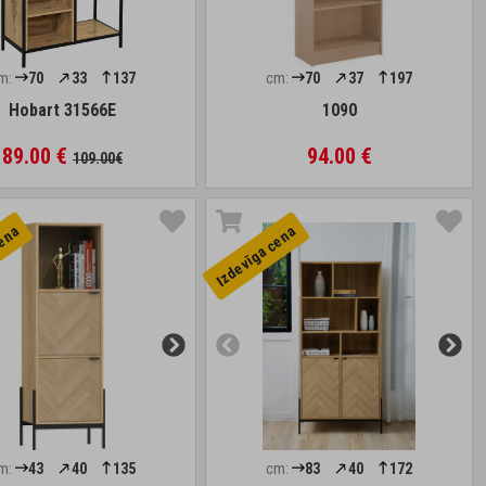
m:
70
33
137
cm:
70
37
197
Hobart 31566E
1090
89.00 €
94.00 €
109.00€
cena
Izdevīga cena
m:
43
40
135
cm:
83
40
172