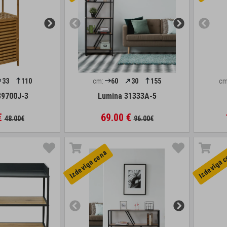
33
110
cm:
60
30
155
cm
9700J-3
Lumina 31333A-5
€
69.00 €
48.00€
96.00€
Izdevīga cena
Izdevīga 