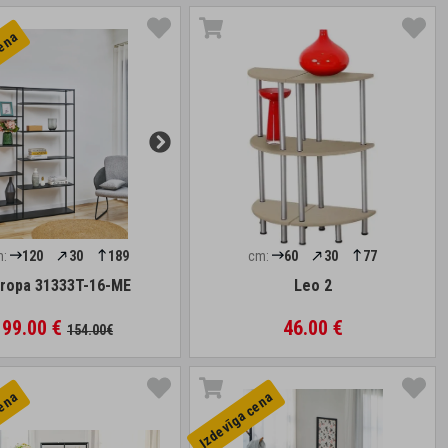
cena
m:
120
30
189
cm:
60
30
77
ropa 31333T-16-ME
Leo 2
99.00 €
46.00 €
154.00€
cena
Izdevīga cena