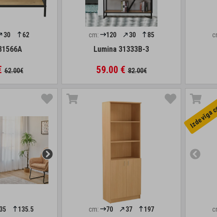
30
62
cm:
120
30
85
c
31566A
Lumina 31333B-3
€
59.00 €
62.00€
82.00€
Izdevīga 
35
135.5
cm:
70
37
197
c