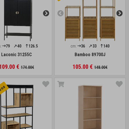
:
79
40
126.5
cm:
36
33
140
Laconic 31255C
Bamboo 89700J
109.00 €
105.00 €
174.00€
148.00€
cena