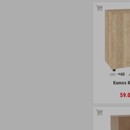
cm:
60
Kamos K
59.0