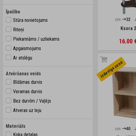
Īpašība
cm:
32
Stūra novietojums
Ksora 
Riteņi
Piekarināms / uzliekams
16.00 
Apgaismojums
Ar atslēgu
Izdevīga cena
Atvēršanas veids
Bīdāmas durvis
Veramas durvis
Bez durvīm / Vaļējs
Atveras uz leju
Materiāls
cm:
40
Koka detaļas