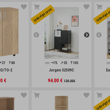
Izdevīga cena
Izdevīga 
37
80
cm:
75
35
105
c
O/TO-2
Jorgen 32509C
Eu
0 €
94.00 €
139.00€
Izdevīga 