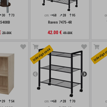
30
73
cm:
68
28
95
c
25408B
Raven 7475-4R
€
42.00 €
20.00€
49.00€
Izdevīga cena
Izdevīga 
29
54
cm:
68
28
70