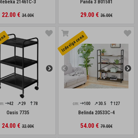
Rebeka 21461C-3
Panda 3 B01581
22.00 €
29.00 €
34.00€
36.00€
cena
Izdevīga cena
cm:
42
29
78
cm:
100
30.5
127
Oasis 7735
Belinda 20533C-4
24.00 €
54.00 €
32.00€
79.00€