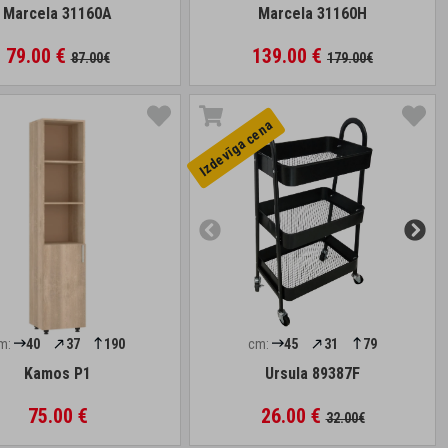
Marcela 31160A
Marcela 31160H
79.00 €
139.00 €
87.00€
179.00€
Izdevīga cena
m:
40
37
190
cm:
45
31
79
Kamos P1
Ursula 89387F
75.00 €
26.00 €
32.00€