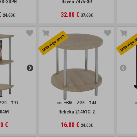
3S-3DPB
Raven 7475-3R
€
32.00 €
24.00€
37.00€
Izdevīga cena
Izdevīga 
30
77
cm:
35
35
44
0469
Rebeka 21461C-2
0 €
16.00 €
24.00€