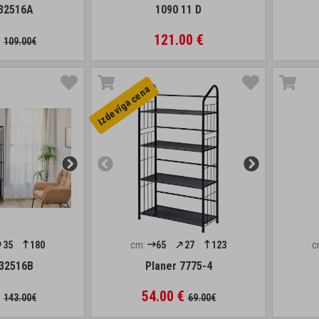
32516A
1090 11 D
€
121.00 €
109.00€
Izdevīga cena
35
180
cm:
65
27
123
c
32516B
Planer 7775-4
€
54.00 €
143.00€
69.00€