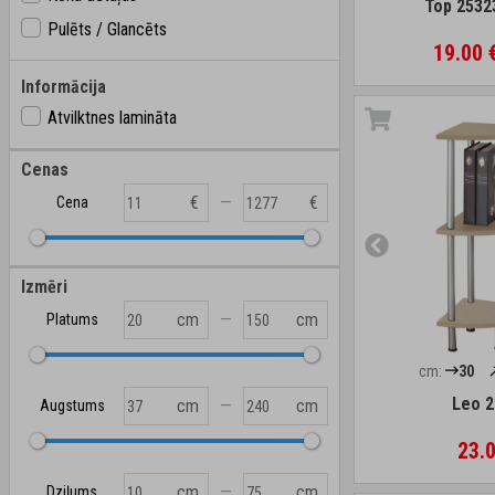
Top 2532
Pulēts / Glancēts
19.00 
Informācija
Atvilktnes lamināta
Cenas
—
€
€
Cena
Izmēri
—
cm
cm
Platums
cm:
30
Leo 2
—
cm
cm
Augstums
23.0
—
cm
cm
Dziļums