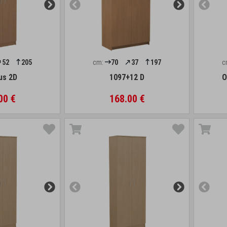
52
205
cm:
70
37
197
c
us 2D
1097+12 D
O
00 €
168.00 €