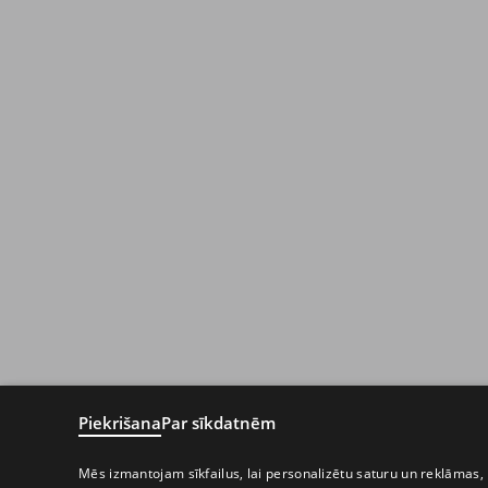
Piekrišana
Par sīkdatnēm
Mēs izmantojam sīkfailus, lai personalizētu saturu un reklāmas, 