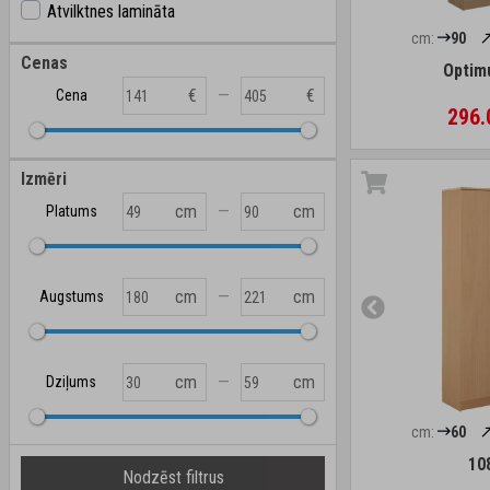
Atvilktnes lamināta
cm:
90
Cenas
Optim
—
€
€
Cena
296.
Izmēri
—
cm
cm
Platums
—
cm
cm
Augstums
—
cm
cm
Dziļums
cm:
60
10
Nodzēst filtrus