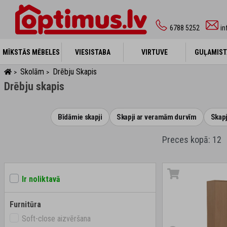
6788 5252
in
MĪKSTĀS MĒBELES
MĪKSTĀS MĒBELES
VIESISTABA
VIESISTABA
VIRTUVE
VIRTUVE
GUĻAMIST
GUĻAMIST
Skolām
Drēbju Skapis
>
>
Drēbju skapis
Bīdāmie skapji
Skapji ar veramām durvīm
Skapj
Preces kopā: 12
Ir noliktavā
Furnitūra
Soft-close aizvēršana