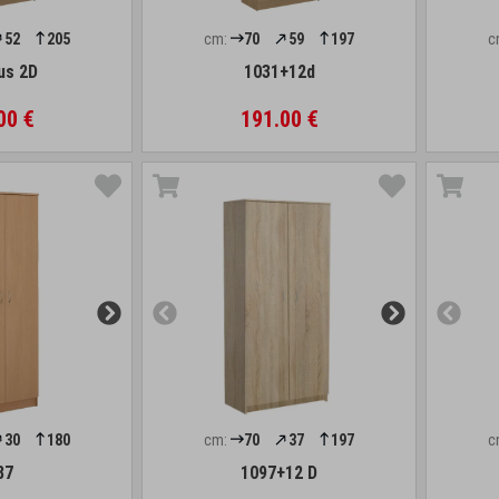
52
205
cm:
70
59
197
c
us 2D
1031+12d
00 €
191.00 €
30
180
cm:
70
37
197
c
87
1097+12 D