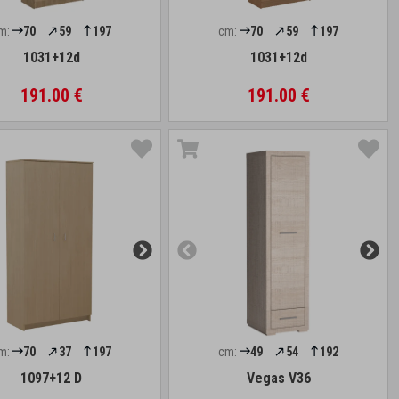
m:
70
59
197
cm:
70
59
197
1031+12d
1031+12d
191.00 €
191.00 €
m:
70
37
197
cm:
49
54
192
1097+12 D
Vegas V36