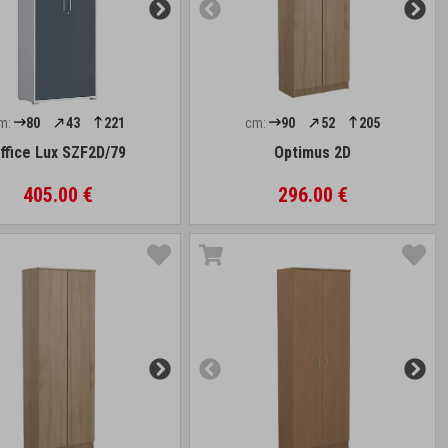
m:
80
43
221
cm:
90
52
205
ffice Lux SZF2D/79
Optimus 2D
405.00 €
296.00 €