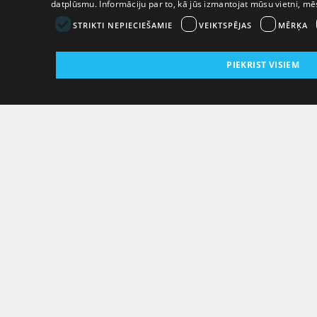
datplūsmu. Informāciju par to, kā jūs izmantojat mūsu vietni, m
STRIKTI NEPIECIEŠAMIE
VEIKTSPĒJAS
MĒRĶA
PIEKRIST VISIEM