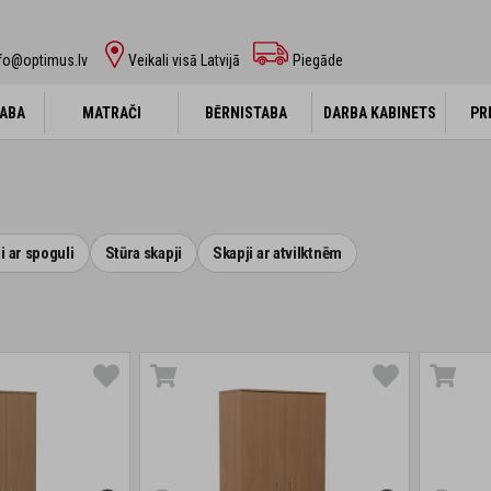
fo@optimus.lv
Veikali visā Latvijā
Piegāde
ABA
ABA
MATRAČI
MATRAČI
BĒRNISTABA
BĒRNISTABA
DARBA KABINETS
DARBA KABINETS
PR
PR
i ar spoguli
Stūra skapji
Skapji ar atvilktnēm