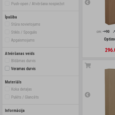
Push-open / Atvēršana nospiežot
Īpašība
Stūra novietojums
cm:
90
Stikls / Spogulis
Optim
Apgaismojums
296.
Atvēršanas veids
Bīdāmas durvis
Veramas durvis
Materiāls
Koka detaļas
Pulēts / Glancēts
Informācija