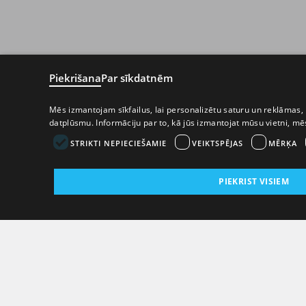
Piekrišana
Par sīkdatnēm
Mēs izmantojam sīkfailus, lai personalizētu saturu un reklāmas, 
datplūsmu. Informāciju par to, kā jūs izmantojat mūsu vietni, m
STRIKTI NEPIECIEŠAMIE
VEIKTSPĒJAS
MĒRĶA
PIEKRIST VISIEM