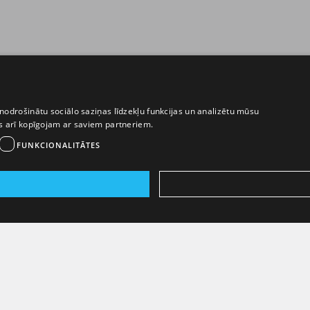
nodrošinātu sociālo saziņas līdzekļu funkcijas un analizētu mūsu
ēs arī kopīgojam ar saviem partneriem.
FUNKCIONALITĀTES