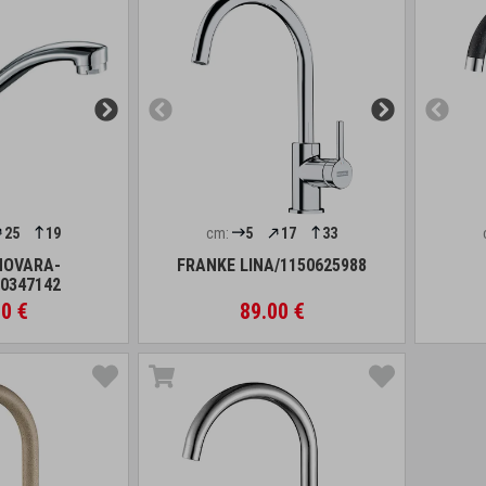
25
19
cm:
5
17
33
NOVARA-
FRANKE LINA/1150625988
0347142
0 €
89.00 €