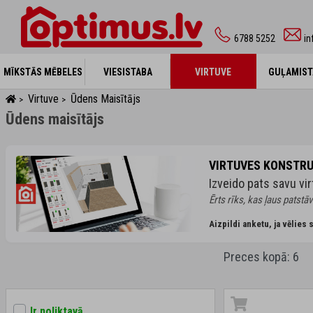
6788 5252
in
MĪKSTĀS MĒBELES
MĪKSTĀS MĒBELES
VIESISTABA
VIESISTABA
VIRTUVE
VIRTUVE
GUĻAMIST
GUĻAMIST
Virtuve
Ūdens Maisītājs
>
>
Ūdens maisītājs
VIRTUVES KONSTR
Izveido pats savu vir
Ērts rīks, kas ļaus patstāv
Aizpildi anketu, ja vēlies
Preces kopā: 6
Ir noliktavā