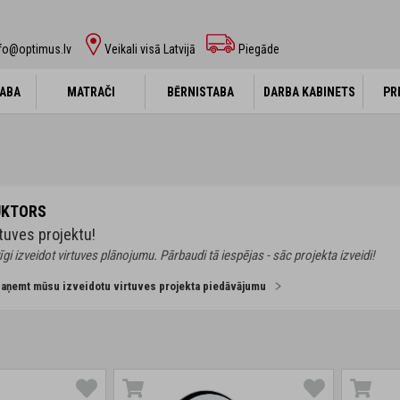
fo@optimus.lv
Veikali visā Latvijā
Piegāde
ABA
ABA
MATRAČI
MATRAČI
BĒRNISTABA
BĒRNISTABA
DARBA KABINETS
DARBA KABINETS
PR
PR
UKTORS
tuves projektu!
īgi izveidot virtuves plānojumu. Pārbaudi tā iespējas - sāc projekta izveidi!
 saņemt mūsu izveidotu virtuves projekta piedāvājumu