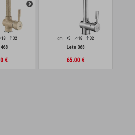
18
32
cm:
5
18
32
 468
Lete 068
0 €
65.00 €