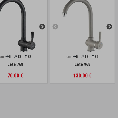
cm:
5
18
32
cm:
5
18
32
Lete 768
Lete 968
70.00 €
130.00 €