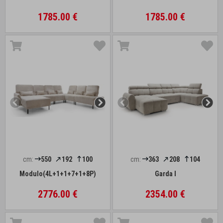
1785.00 €
1785.00 €
cm:
550
192
100
cm:
363
208
104
Modulo(4L+1+1+7+1+8P)
Garda I
2776.00 €
2354.00 €