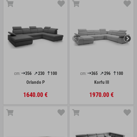
cm:
356
230
100
cm:
365
296
100
Orlando P
Korfu III
1640.00 €
1970.00 €