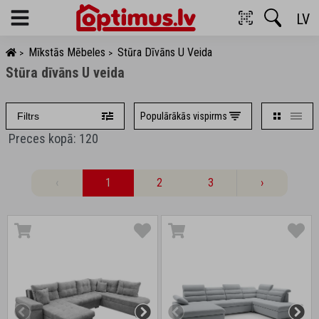
LV
Menu
Mīkstās Mēbeles
Stūra Dīvāns U Veida
>
>
Stūra dīvāns U veida
Populārākās vispirms
Filtrs
Preces kopā: 120
‹
1
2
3
›