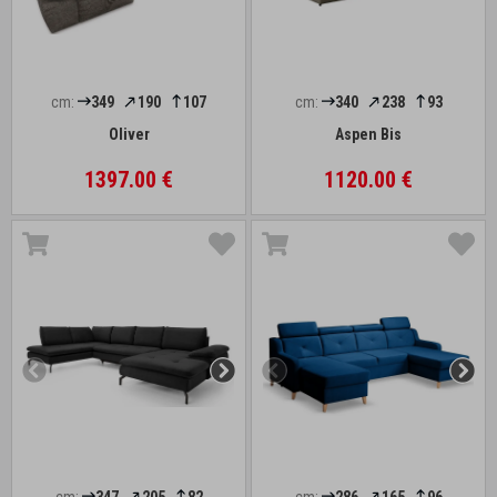
cm:
349
190
107
cm:
340
238
93
Oliver
Aspen Bis
1397.00 €
1120.00 €