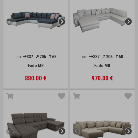
cm:
337
206
68
cm:
337
206
68
Fado MR
Fado MR
880.00 €
970.00 €