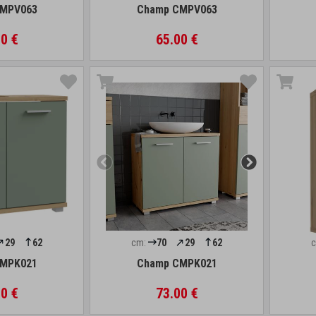
MPV063
Champ CMPV063
0 €
65.00 €
29
62
cm:
70
29
62
MPK021
Champ CMPK021
0 €
73.00 €