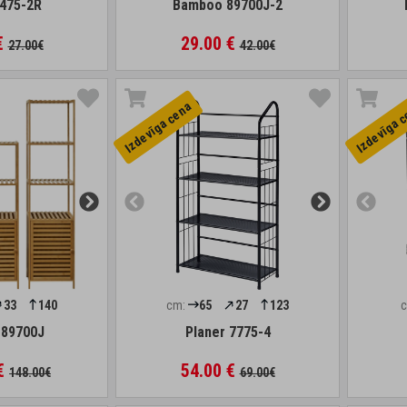
475-2R
Bamboo 89700J-2
€
29.00 €
27.00€
42.00€
Izdevīga cena
Izdevīga 
33
140
cm:
65
27
123
89700J
Planer 7775-4
 €
54.00 €
148.00€
69.00€