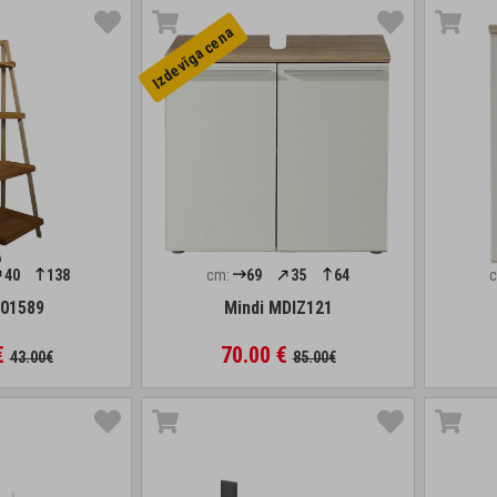
Izdevīga cena
40
138
cm:
69
35
64
01589
Mindi MDIZ121
€
70.00 €
43.00€
85.00€