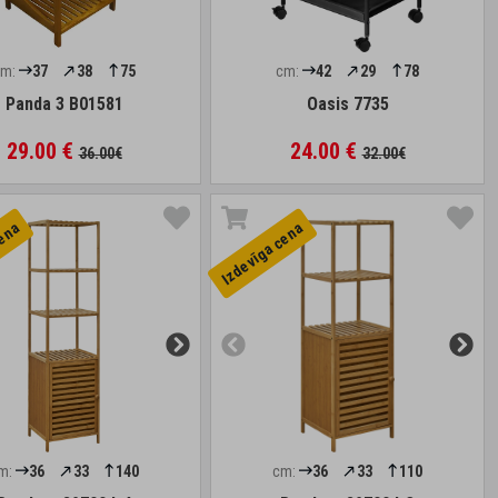
cm:
37
38
75
cm:
42
29
78
Panda 3 B01581
Oasis 7735
29.00 €
24.00 €
36.00€
32.00€
cena
Izdevīga cena
m:
36
33
140
cm:
36
33
110