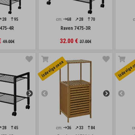
28
95
cm:
68
28
70
475-4R
Raven 7475-3R
€
32.00 €
49.00€
37.00€
Izdevīga cena
Izdevīga 
28
45
cm:
36
33
84
c