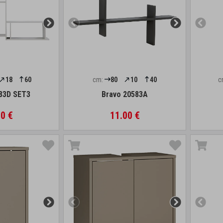
18
60
cm:
80
10
40
c
83D SET3
Bravo 20583A
0 €
11.00 €