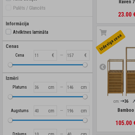
Raven 7
Pulēts / Glancēts
23.00 
Informācija
Atvilktnes lamināta
Izdevīga cena
Cenas
—
€
€
Cena
Izmēri
—
cm
cm
Platums
cm:
36
Bamboo 
—
cm
cm
Augstums
105.00
—
cm
cm
Dziļums