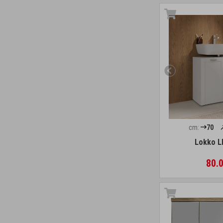
cm:
70
Lokko L
80.0