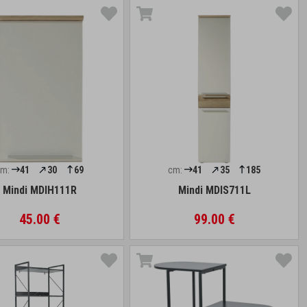
cm:
41
30
69
cm:
41
35
185
Mindi MDIH111R
Mindi MDIS711L
45.00 €
99.00 €