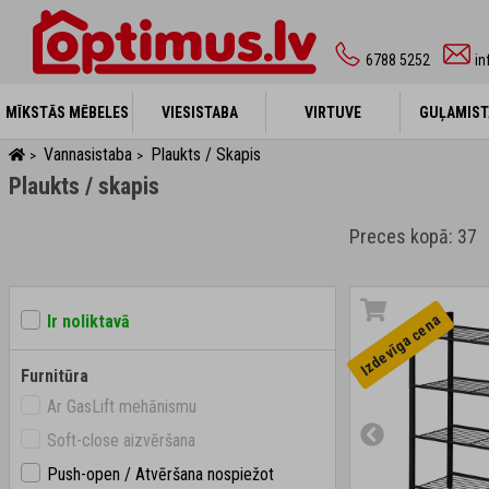
6788 5252
in
MĪKSTĀS MĒBELES
MĪKSTĀS MĒBELES
VIESISTABA
VIESISTABA
VIRTUVE
VIRTUVE
GUĻAMIST
GUĻAMIST
Vannasistaba
Plaukts / Skapis
>
>
Plaukts / skapis
Preces kopā: 37
Izdevīga cena
Ir noliktavā
Furnitūra
Ar GasLift mehānismu
Soft-close aizvēršana
Push-open / Atvēršana nospiežot