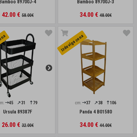
Bamboo 89700J-4
Bamboo 89700J-3
42.00 €
34.00 €
58.00€
48.00€
cena
Izdevīga cena
cm:
45
31
79
cm:
37
38
106
Ursula 89387F
Panda 4 B01580
26.00 €
34.00 €
32.00€
44.00€