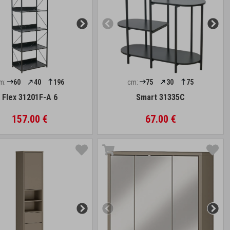
m:
60
40
196
cm:
75
30
75
Flex 31201F-A 6
Smart 31335C
157.00 €
67.00 €