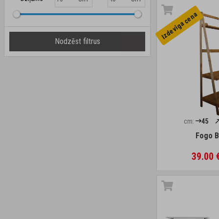
Izdevīga cena
Nodzēst filtrus
cm:
45
Fogo B
39.00 