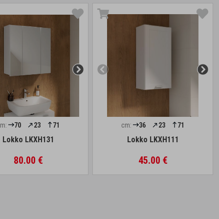
cm:
70
23
71
cm:
36
23
71
Lokko LKXH131
Lokko LKXH111
80.00 €
45.00 €