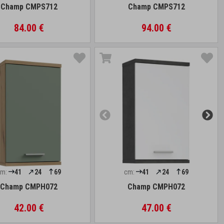
Champ CMPS712
Champ CMPS712
84.00 €
94.00 €
cm:
41
24
69
cm:
41
24
69
Champ CMPH072
Champ CMPH072
42.00 €
47.00 €