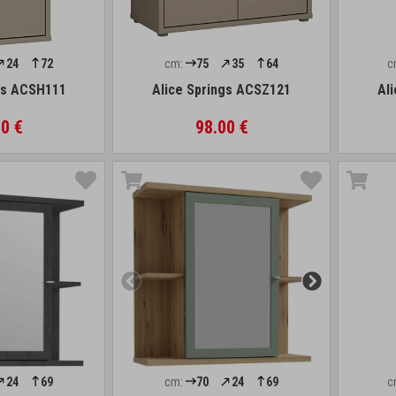
24
72
cm:
75
35
64
c
gs ACSH111
Alice Springs ACSZ121
Al
0 €
98.00 €
24
69
cm:
70
24
69
c