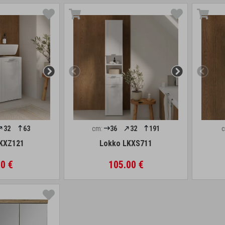
32
63
cm:
36
32
191
KXZ121
Lokko LKXS711
0 €
105.00 €