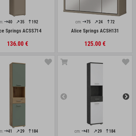
m:
40
35
192
cm:
75
24
72
ice Springs ACSS714
Alice Springs ACSH131
136.00 €
125.00 €
m:
41
29
184
cm:
41
29
184