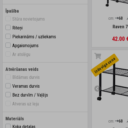
Īpašība
cm:
68
Stūra novietojums
Raven 7
Riteņi
Piekarināms / uzliekams
42.00 
Apgaismojums
Ar atslēgu
Izdevīga cena
Atvēršanas veids
Bīdāmas durvis
Veramas durvis
Bez durvīm / Vaļējs
Atveras uz leju
Materiāls
cm:
68
Koka detaļas