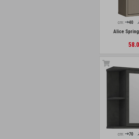
cm:
40
Alice Sprin
58.0
cm:
70