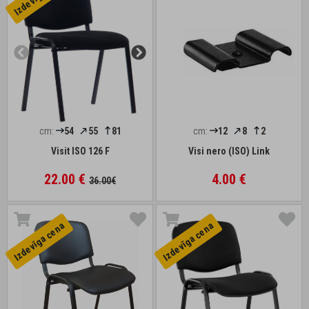
cm:
54
55
81
cm:
12
8
2
Visit ISO 126 F
Visi nero (ISO) Link
22.00 €
4.00 €
36.00€
Izdevīga cena
Izdevīga cena