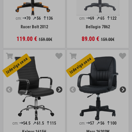
cm:
70
56
136
cm:
69
65
122
Racer Bolt 2012
Bellagio 7862
119.00 €
89.00 €
159.00€
159.00€
Izdevīga cena
Izdevīga cena
cm:
54.5
61.5
115
cm:
57
56
100
Kalmar 1615H
Mars 26203W