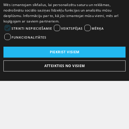
Mēs izmantojam sīkfailus, lai personalizētu saturu un reklāmas,
nodrošinātu sociālo saziņas līdzekļu funkcijas un analizētu mūsu
datplūsmu. Informāciju par to, kā jūs izmantojat mūsu vietni, mēs arī
kopīgojam ar saviem partneriem.
STRIKTI NEPIECIEŠAMIE
VEIKTSPĒJAS
MĒRĶA
FUNKCIONALITĀTES
PIEKRIST VISIEM
ATTEIKTIES NO VISIEM