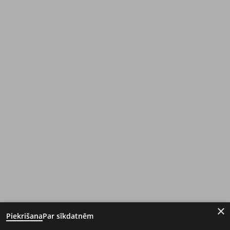
×
Piekrišana
Par sīkdatnēm