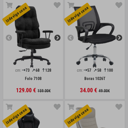
Izdevīga cena
Izdevīga cena
cm:
73
68
128
cm:
57
58
100
Folo 7108
Boras 1026T
129.00 €
34.00 €
159.00€
49.00€
Izdevīga cena
Izdevīga cena