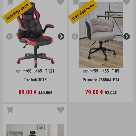
Izdevīga cena
Izdevīga cena
cm:
68
65
121
cm:
59
55
85
Drobak 3015
Primero 26856A-F14
89.00 €
79.00 €
119.00€
97.00€