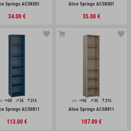
ice Springs ACSK001
Alice Springs ACSK001
34.00 €
35.00 €
m:
50
35
215
cm:
50
35
215
ice Springs ACSR811
Alice Springs ACSR811
113.00 €
107.00 €