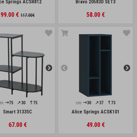
ice Springs ACSR812
Bravo 20583D SET3
99.00 €
58.00 €
117.00€
cm:
75
30
75
cm:
30
37
73
Smart 31335C
Alice Springs ACSK101
67.00 €
49.00 €