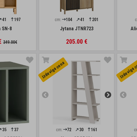
41
197
cm:
104
41
201
 SN-8
Jytana JTNR723
Al
 €
205.00 €
349.00€
Izdevīga cena
Izdevīga 
35
37
cm:
72
30
161
c