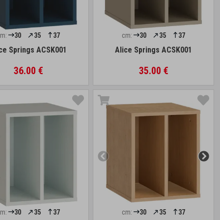
cm:
30
35
37
cm:
30
35
37
ice Springs ACSK001
Alice Springs ACSK001
36.00 €
35.00 €
cm:
30
35
37
cm:
30
35
37