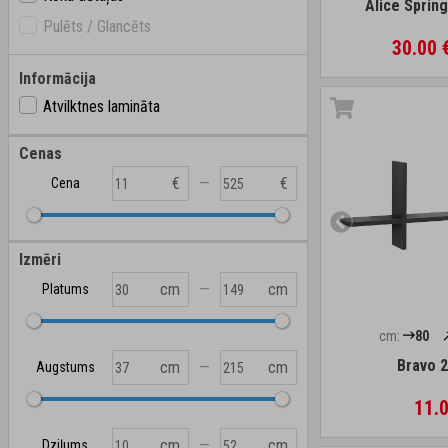
Alice Sprin
Pulēts / Glancēts
30.00 
Informācija
Atvilktnes lamināta
Cenas
—
€
€
Cena
Izmēri
—
cm
cm
Platums
cm:
80
Bravo 
—
cm
cm
Augstums
11.0
—
cm
cm
Dziļums