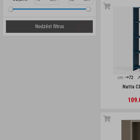
Nodzēst filtrus
cm:
72
Natta C
109.