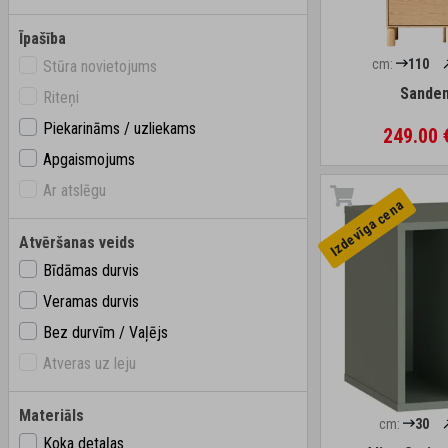
Īpašība
cm:
110
Stūra novietojums
Sanden
Riteņi
Piekarināms / uzliekams
249.00
Apgaismojums
Ar atslēgu
Izdevīga cena
Atvēršanas veids
Bīdāmas durvis
Veramas durvis
Bez durvīm / Vaļējs
Atveras uz leju
Materiāls
cm:
30
Koka detaļas