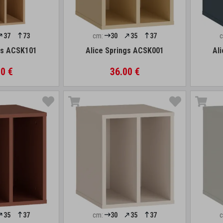
37
73
cm:
30
35
37
gs ACSK101
Alice Springs ACSK001
Al
0 €
36.00 €
35
37
cm:
30
35
37