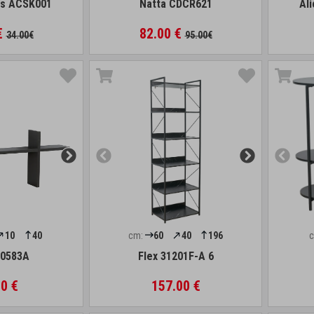
gs ACSK001
Natta CDCR621
Al
€
82.00 €
34.00€
95.00€
10
40
cm:
60
40
196
20583A
Flex 31201F-A 6
0 €
157.00 €