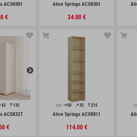
gs ACSK001
Alice Springs ACSK001
Al
0 €
34.00 €
42
135
cm:
50
35
215
c
gs ACSK327
Alice Springs ACSR811
Al
00 €
114.00 €