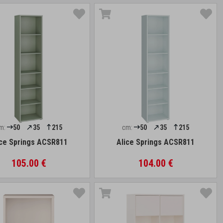
m:
50
35
215
cm:
50
35
215
ice Springs ACSR811
Alice Springs ACSR811
105.00 €
104.00 €