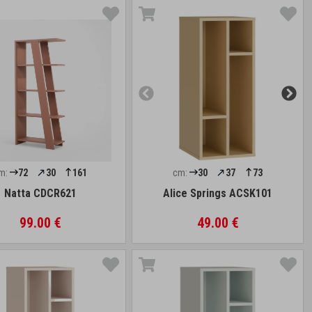
m:
72
30
161
cm:
30
37
73
Natta CDCR621
Alice Springs ACSK101
99.00 €
49.00 €