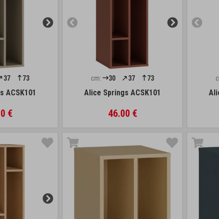
37
73
cm:
30
37
73
gs ACSK101
Alice Springs ACSK101
Al
0 €
46.00 €