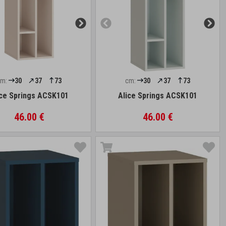
cm:
30
37
73
cm:
30
37
73
ice Springs ACSK101
Alice Springs ACSK101
46.00 €
46.00 €