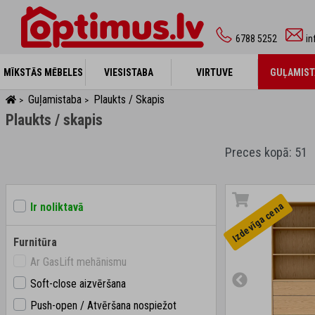
6788 5252
in
MĪKSTĀS MĒBELES
MĪKSTĀS MĒBELES
VIESISTABA
VIESISTABA
VIRTUVE
VIRTUVE
GUĻAMIST
GUĻAMIST
Guļamistaba
Plaukts / Skapis
>
>
Plaukts / skapis
Preces kopā: 51
Izdevīga cena
Ir noliktavā
Furnitūra
Ar GasLift mehānismu
Soft-close aizvēršana
Push-open / Atvēršana nospiežot