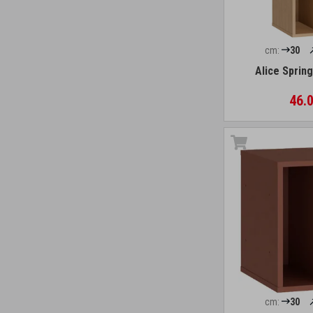
cm:
30
Alice Sprin
46.0
cm:
30