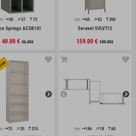
cm:
30
37
73
cm:
60
42
200
ice Springs ACSK101
Seravel SVLV712
40.00 €
159.00 €
46.00€
189.00€
cena
m:
75
35
215
cm:
146
18
60