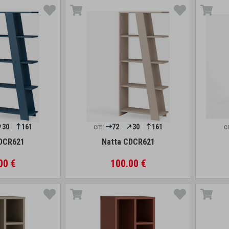
30
161
cm:
72
30
161
c
DCR621
Natta CDCR621
00 €
100.00 €