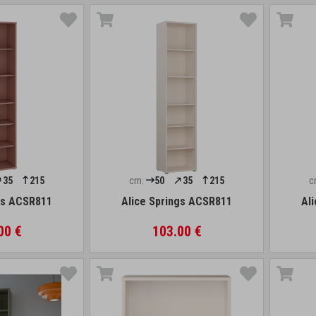
35
215
cm:
50
35
215
c
gs ACSR811
Alice Springs ACSR811
Al
00 €
103.00 €