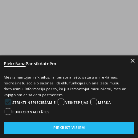
×
Piekrišana
Par sīkdatnēm
Mēs izmantojam sīkfailus, lai personalizētu saturu un reklāmas,
nodrošinātu sociālo saziņas līdzekļu funkcijas un analizētu mūsu
datplūsmu. Informāciju par to, kā jūs izmantojat mūsu vietni, mēs arī
kopīgojam ar saviem partneriem.
STRIKTI NEPIECIEŠAMIE
VEIKTSPĒJAS
MĒRĶA
FUNKCIONALITĀTES
PIEKRIST VISIEM