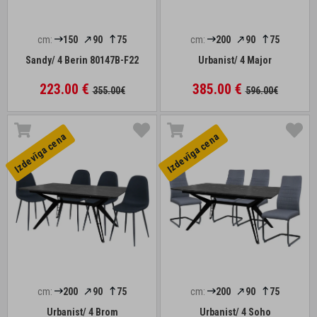
cm:
150
90
75
cm:
200
90
75
Sandy/ 4 Berin 80147B-F22
Urbanist/ 4 Major
223.00 €
385.00 €
355.00€
596.00€
Izdevīga cena
Izdevīga cena
cm:
200
90
75
cm:
200
90
75
Urbanist/ 4 Brom
Urbanist/ 4 Soho