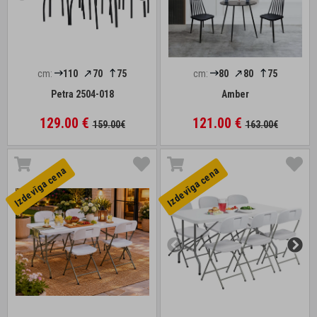
cm:
110
70
75
cm:
80
80
75
Petra 2504-018
Amber
129.00 €
121.00 €
159.00€
163.00€
Izdevīga cena
Izdevīga cena