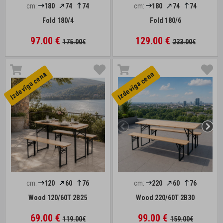
cm:
180
74
74
cm:
180
74
74
Fold 180/4
Fold 180/6
97.00 €
129.00 €
175.00€
233.00€
Izdevīga cena
Izdevīga cena
cm:
120
60
76
cm:
220
60
76
Wood 120/60T 2B25
Wood 220/60T 2B30
69.00 €
99.00 €
119.00€
159.00€