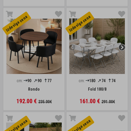
Izdevīga cena
Izdevīga cena
cm:
90
90
77
cm:
180
74
74
Rondo
Fold 180/8
192.00 €
161.00 €
235.00€
291.00€
Izdevīga cena
Izdevīga cena