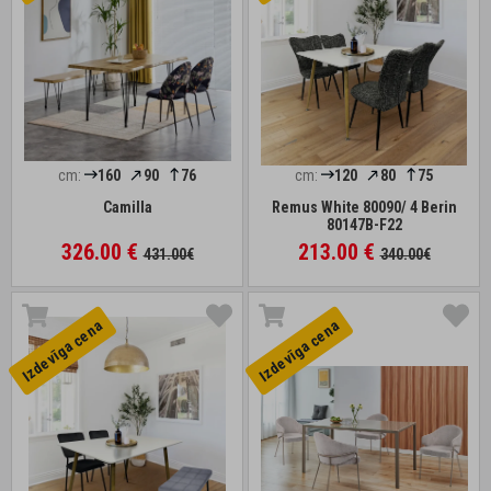
cm:
160
90
76
cm:
120
80
75
Camilla
Remus White 80090/ 4 Berin
80147B-F22
326.00 €
213.00 €
431.00€
340.00€
Izdevīga cena
Izdevīga cena