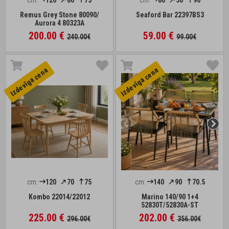
cm:
120
80
75
cm:
80
50
90
Remus Grey Stone 80090/
Seaford Bar 22397BS3
Aurora 4 80323A
200.00 €
59.00 €
240.00€
99.00€
Izdevīga cena
Izdevīga cena
cm:
120
70
75
cm:
140
90
70.5
Kombo 22014/22012
Marino 140/90 1+4
52830T/52830A-ST
225.00 €
202.00 €
296.00€
356.00€