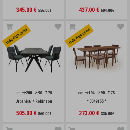
345.00 €
437.00 €
556.00€
604.00€
Izdevīga cena
Izdevīga cena
cm:
200
90
75
cm:
194
90
75
Urbanist/ 4 Robinson
* 0049155 *
505.00 €
273.00 €
860.00€
336.00€