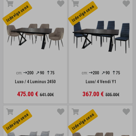
Izdevīga cena
Izdevīga cena
cm:
200
90
75
cm:
200
90
75
Luxo / 4 Luminus 2450
Luxo/ 4 Vendi Y1
475.00 €
367.00 €
641.00€
505.00€
Izdevīga cena
Izdevīga cena