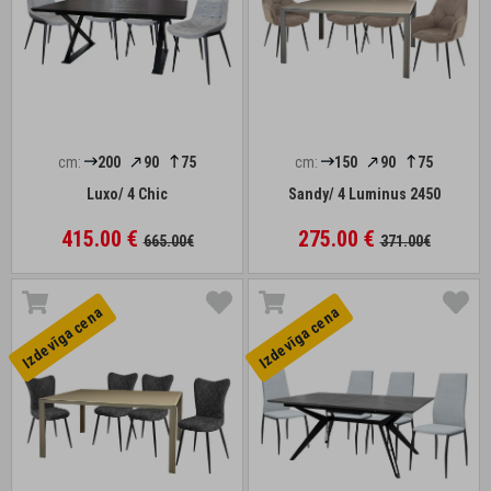
cm:
200
90
75
cm:
150
90
75
Luxo/ 4 Chic
Sandy/ 4 Luminus 2450
415.00 €
275.00 €
665.00€
371.00€
Izdevīga cena
Izdevīga cena