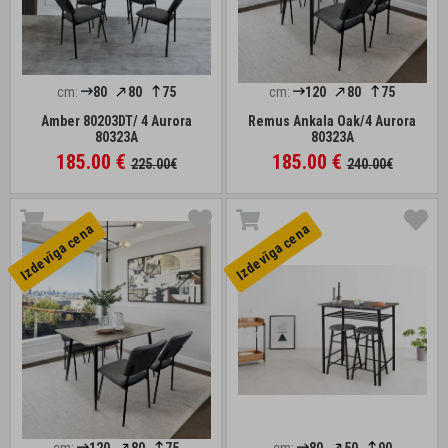
cm:
80
80
75
cm:
120
80
75
Amber 80203DT/ 4 Aurora
Remus Ankala Oak/4 Aurora
80323A
80323A
185.00 €
185.00 €
225.00€
240.00€
Izdevīga cena
Izdevīga cena