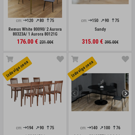
cm:
120
80
75
cm:
150
90
75
Remus White 80090/ 2 Aurora
Sandy
80323A/ 1 Aurora 80121G
176.00 €
315.00 €
231.00€
395.00€
Izdevīga cena
Izdevīga cena
cm:
194
90
75
cm:
140
100
76