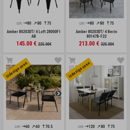
cm:
80
80
75
cm:
80
80
75
Amber 80203DT/ 4 Loft 28000F1
Amber 80203DT/ 4 Berin
AB
80147B-F22
145.00 €
213.00 €
225.00€
325.00€
Izdevīga cena
Izdevīga cena
cm:
60
60
70.5
cm:
120
80
75