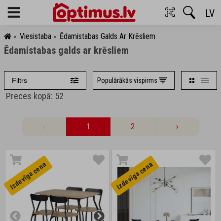
LV
Menu
Viesistaba
Ēdamistabas Galds Ar Krēsliem
>
>
Ēdamistabas galds ar krēsliem
Populārākās vispirms
Filtrs
Preces kopā: 52
‹
1
2
›
Izdevīga cena
Izdevīga cena