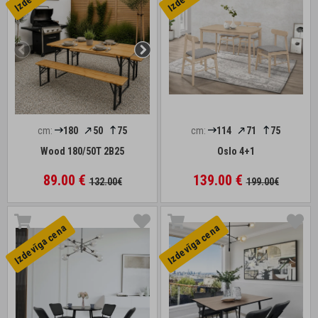
cm:
180
50
75
cm:
114
71
75
Wood 180/50T 2B25
Oslo 4+1
89.00 €
139.00 €
132.00€
199.00€
Izdevīga cena
Izdevīga cena