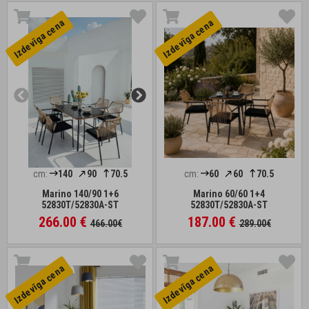
Izdevīga cena
Izdevīga cena
cm:
140
90
70.5
cm:
60
60
70.5
Marino 140/90 1+6
Marino 60/60 1+4
52830T/52830A-ST
52830T/52830A-ST
266.00 €
187.00 €
466.00€
289.00€
Izdevīga cena
Izdevīga cena