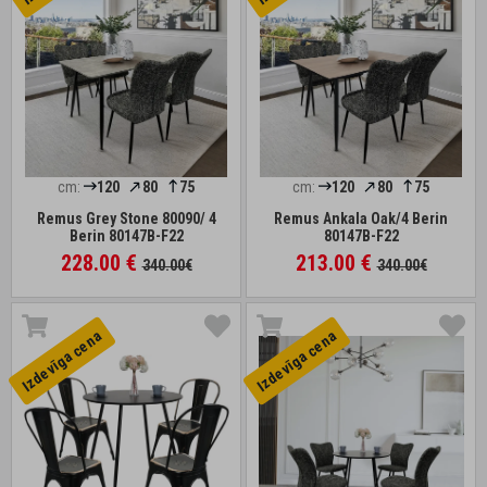
cm:
120
80
75
cm:
120
80
75
Remus Grey Stone 80090/ 4
Remus Ankala Oak/4 Berin
Berin 80147B-F22
80147B-F22
228.00 €
213.00 €
340.00€
340.00€
Izdevīga cena
Izdevīga cena