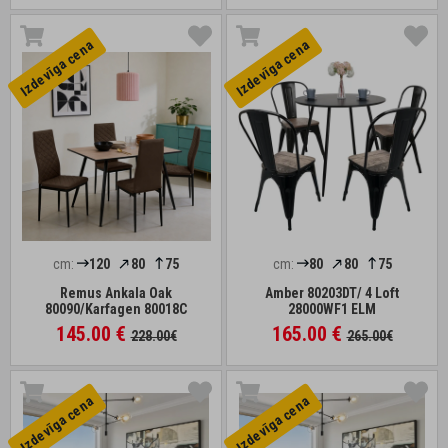
Izdevīga cena
Izdevīga cena
cm:
120
80
75
cm:
80
80
75
Remus Ankala Oak
Amber 80203DT/ 4 Loft
80090/Karfagen 80018C
28000WF1 ELM
145.00 €
165.00 €
228.00€
265.00€
Izdevīga cena
Izdevīga cena