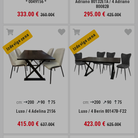
* 0049156 *
Adriano 80132ETA / 4 Adriano
80082B
333.00 €
295.00 €
360.00€
425.00€
Izdevīga cena
Izdevīga cena
cm:
200
90
75
cm:
200
90
75
Luxo / 4 Adelina 2156
Luxo / 4 Berin 80147B-F22
415.00 €
423.00 €
637.00€
625.00€