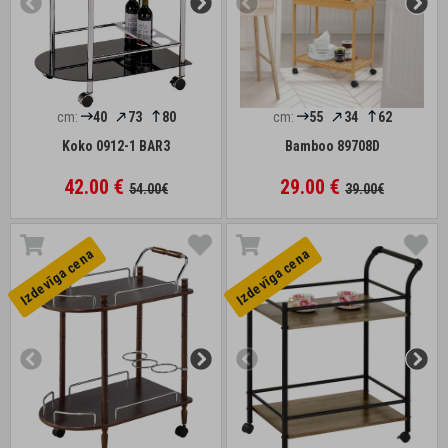
cm:
40
73
80
cm:
55
34
62
Koko 0912-1 BAR3
Bamboo 89708D
42.00 €
29.00 €
54.00€
39.00€
Izdevīga cena
Izdevīga cena