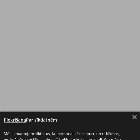
×
Piekrišana
Par sīkdatnēm
Mēs izmantojam sīkfailus, lai personalizētu saturu un reklāmas,
nodrošinātu sociālo saziņas līdzekļu funkcijas un analizētu mūsu