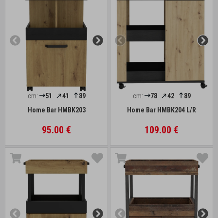
cm:
51
41
89
cm:
78
42
89
Home Bar HMBK203
Home Bar HMBK204 L/R
95.00 €
109.00 €