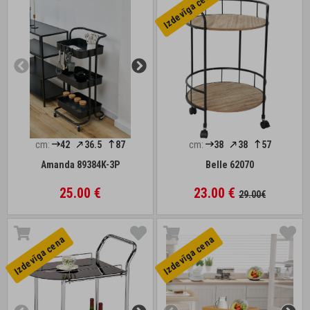
Izdevīga cena
cm:
42
36.5
87
cm:
38
38
57
Amanda 89384K-3P
Belle 62070
25.00 €
23.00 €
29.00€
Izdevīga cena
Izdevīga cena