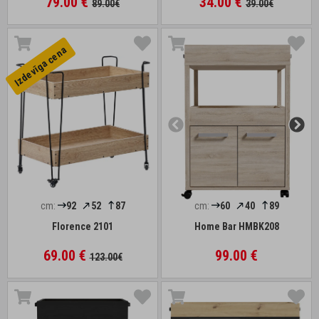
79.00 €
34.00 €
89.00€
39.00€
Izdevīga cena
cm:
92
52
87
cm:
60
40
89
Florence 2101
Home Bar HMBK208
69.00 €
99.00 €
123.00€