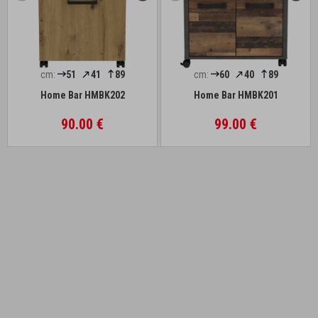
cm:
51
41
89
cm:
60
40
89
Home Bar HMBK202
Home Bar HMBK201
90.00 €
99.00 €