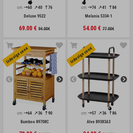
cm:
60
40
76
cm:
74
41
84
Deluxe 9522
Melania 5334-1
69.00 €
54.00 €
94.00€
77.00€
Izdevīga cena
Izdevīga cena
cm:
64
36
90
cm:
57
36
86
Bamboo 89708C
Alve 89383A3