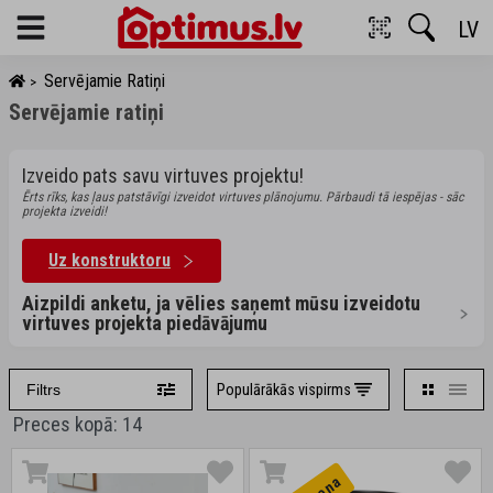
LV
Menu
Servējamie Ratiņi
>
Servējamie ratiņi
Izveido pats savu virtuves projektu!
Ērts rīks, kas ļaus patstāvīgi izveidot virtuves plānojumu. Pārbaudi tā iespējas - sāc
projekta izveidi!
Uz konstruktoru
Aizpildi anketu, ja vēlies saņemt mūsu izveidotu
virtuves projekta piedāvājumu
Populārākās vispirms
Filtrs
Preces kopā: 14