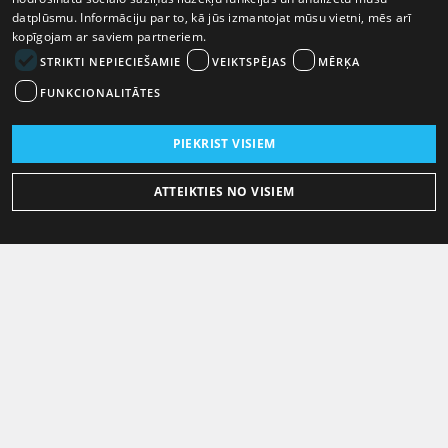
datplūsmu. Informāciju par to, kā jūs izmantojat mūsu vietni, mēs arī
kopīgojam ar saviem partneriem.
STRIKTI NEPIECIEŠAMIE
VEIKTSPĒJAS
MĒRĶA
FUNKCIONALITĀTES
PIEKRIST VISIEM
ATTEIKTIES NO VISIEM