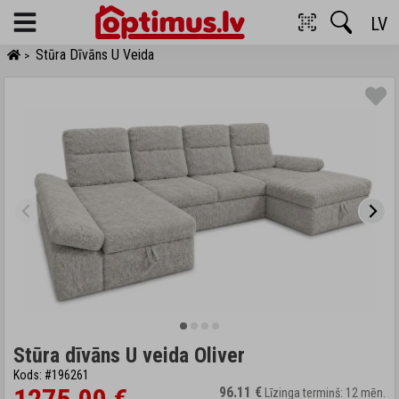
LV
Menu
Stūra Dīvāns U Veida
>
Stūra dīvāns U veida Oliver
Kods: #196261
96.11 €
Līzinga termiņš: 12 mēn.