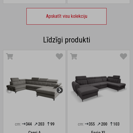
Apskatīt visu kolekciju
Līdzīgi produkti
cm:
344
203
99
cm:
355
200
103
Capri A
Forio XL