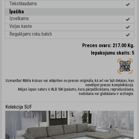
Tekstilaudums
Īpašība
Izvelkams
Veļas kaste
Regulējami roku balsti
Preces svars: 217.00 Kg.
Iepakojumu skaits: 5
Uzmanību! Attēla krāsas var atšķirties no preces oriģināla, kā arī var būt detaļas, kas
neietilpst preces komplektācijā.
Mājas lapas saturs ir ALB SIA īpašums, kura pārpublicēšana, reproducēšana,
nodošana vai glabāšana ir aizliegta.
Kolekcija 5UF