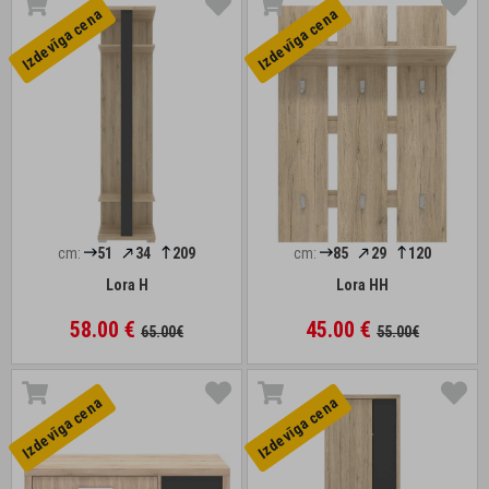
Izdevīga cena
Izdevīga cena
cm:
51
34
209
cm:
85
29
120
Lora H
Lora HH
58.00 €
45.00 €
65.00€
55.00€
Izdevīga cena
Izdevīga cena