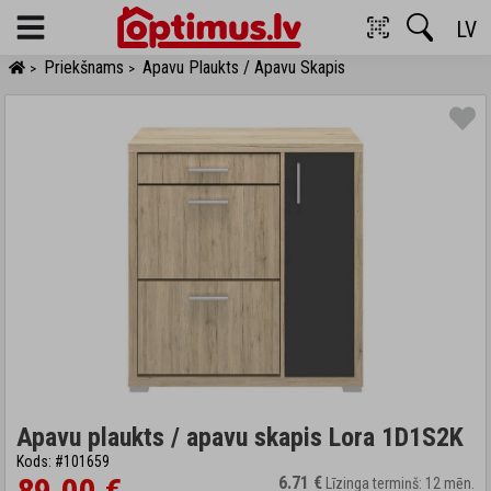
LV
Menu
Priekšnams
Apavu Plaukts / Apavu Skapis
>
>
Apavu plaukts / apavu skapis Lora 1D1S2K
Kods: #101659
6.71 €
Līzinga termiņš: 12 mēn.