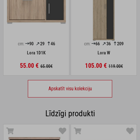
cm:
90
29
46
cm:
66
36
209
Lora 1D1K
Lora W
55.00 €
105.00 €
65.00€
119.00€
Apskatīt visu kolekciju
Līdzīgi produkti