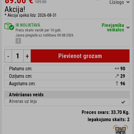
89.00 €
109.00
Līzings
Akcija!
* Akcija spēkā līdz: 2026-08-31
Pieejamība
IR NOLIKTAVĀ
veikalos
Preču skaits vairāk par 10 gab.
Jauna piegāde uz noliktavu 09.08.2026
-
+
Pievienot grozam
Platums cm:
90
Dziļums cm:
29
Augstums cm:
96
Atvēršanas veids
Atveras uz leju
Preces svars: 33.70 Kg.
Iepakojumu skaits: 2