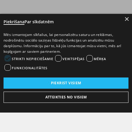
×
Piekrišana
Par sīkdatnēm
Mēs izmantojam sīkfailus, lai personalizētu saturu un reklāmas,
nodrošinātu sociālo saziņas līdzekļu funkcijas un analizētu mūsu
datplūsmu. Informāciju par to, kā jūs izmantojat mūsu vietni, mēs arī
kopīgojam ar saviem partneriem.
STRIKTI NEPIECIEŠAMIE
VEIKTSPĒJAS
MĒRĶA
FUNKCIONALITĀTES
PIEKRIST VISIEM
ATTEIKTIES NO VISIEM