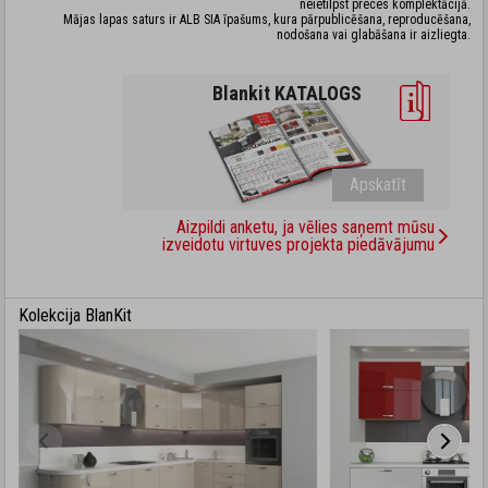
neietilpst preces komplektācijā.
Mājas lapas saturs ir ALB SIA īpašums, kura pārpublicēšana, reproducēšana,
nodošana vai glabāšana ir aizliegta.
Blankit KATALOGS
Apskatīt
Aizpildi anketu, ja vēlies saņemt mūsu
izveidotu virtuves projekta piedāvājumu
Kolekcija BlanKit