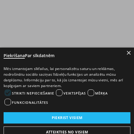
×
Piekrišana
Par sīkdatnēm
Mēs izmantojam sīkfailus, lai personalizētu saturu un reklāmas,
nodrošinātu sociālo saziņas līdzekļu funkcijas un analizētu mūsu
datplūsmu. Informāciju par to, kā jūs izmantojat mūsu vietni, mēs arī
kopīgojam ar saviem partneriem.
STRIKTI NEPIECIEŠAMIE
VEIKTSPĒJAS
MĒRĶA
FUNKCIONALITĀTES
PIEKRIST VISIEM
ATTEIKTIES NO VISIEM