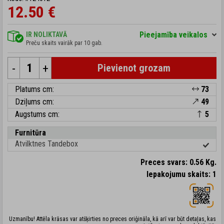
12.50 €
Pieejamība veikalos
IR NOLIKTAVĀ
Preču skaits vairāk par 10 gab.
-
+
Pievienot grozam
Platums cm:
73
Dziļums cm:
49
Augstums cm:
5
Furnitūra
Atvilktnes Tandebox
Preces svars: 0.56 Kg.
Iepakojumu skaits: 1
Uzmanību! Attēla krāsas var atšķirties no preces oriģināla, kā arī var būt detaļas, kas