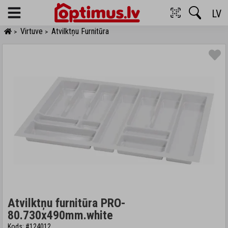
LV
Menu
Virtuve
Atvilktņu Furnitūra
>
>
Atvilktņu furnitūra PRO-
80.730x490mm.white
Kods: #124012