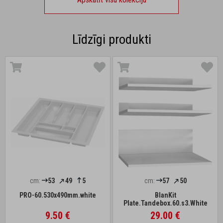
Līdzīgi produkti
cm:
53
49
5
cm:
57
50
PRO-60.530x490mm.white
BlanKit
Plate.Tandebox.60.s3.White
9.50 €
29.00 €