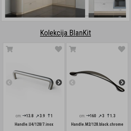
Kolekcija BlanKit
cm:
13.8
3.9
1
cm:
160
3
1.3
Handle.U4/128/7.inox
Handle.M2/128.black.chrome