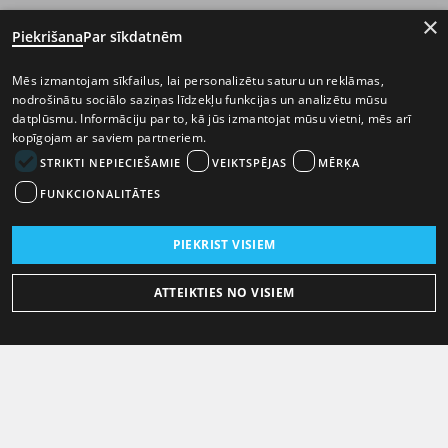
×
Piekrišana
Par sīkdatnēm
Mēs izmantojam sīkfailus, lai personalizētu saturu un reklāmas,
nodrošinātu sociālo saziņas līdzekļu funkcijas un analizētu mūsu
datplūsmu. Informāciju par to, kā jūs izmantojat mūsu vietni, mēs arī
kopīgojam ar saviem partneriem.
STRIKTI NEPIECIEŠAMIE
VEIKTSPĒJAS
MĒRĶA
FUNKCIONALITĀTES
PIEKRIST VISIEM
ATTEIKTIES NO VISIEM