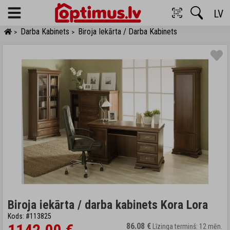
LV
Menu
Darba Kabinets
Biroja Iekārta / Darba Kabinets
>
>
Biroja iekārta / darba kabinets Kora Lora
Kods: #113825
86.08 €
Līzinga termiņš: 12 mēn.