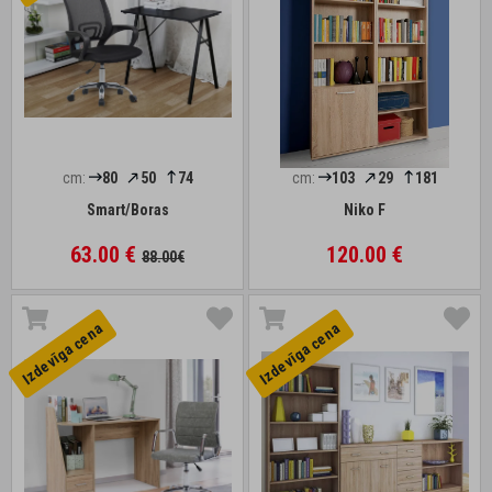
cm:
80
50
74
cm:
103
29
181
Smart/Boras
Niko F
63.00 €
120.00 €
88.00€
Izdevīga cena
Izdevīga cena