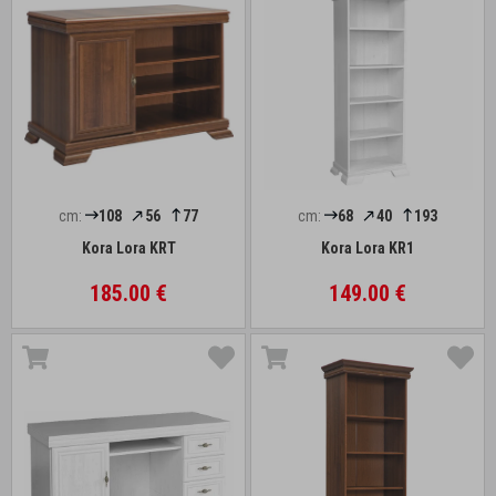
cm:
108
56
77
cm:
68
40
193
Kora Lora KRT
Kora Lora KR1
185.00 €
149.00 €