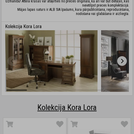
Uzmanību! Attēla krāsas var atšķirties no preces oriģināla, kā arī var būt detaļas, kas
neietilpst preces komplektācijā.
Mājas lapas saturs ir ALB SIA īpašums, kura pārpublicēšana, reproducēšana,
nodošana vai glabāšana ir aizliegta.
Kolekcija Kora Lora
Kolekcija Kora Lora