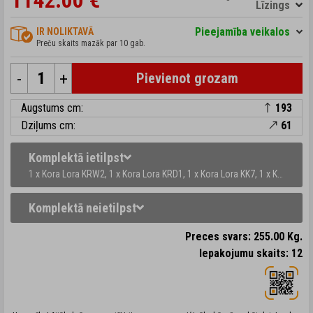
1142.00 €
Līzings
Pieejamība veikalos
IR NOLIKTAVĀ
Preču skaits mazāk par 10 gab.
-
+
Pievienot grozam
Augstums cm:
193
Dziļums cm:
61
Komplektā ietilpst
1 x Kora Lora KRW2,
1 x Kora Lora KRD1,
1 x Kora Lora KK7,
1 x Kora Lora 
Komplektā neietilpst
Preces svars: 255.00 Kg.
Iepakojumu skaits: 12