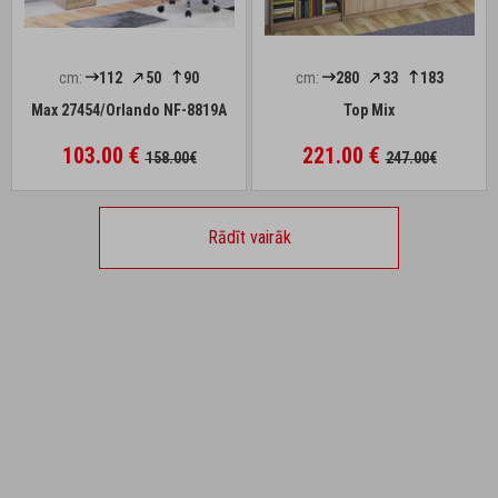
cm:
112
50
90
cm:
280
33
183
Max 27454/Orlando NF-8819A
Top Mix
103.00 €
221.00 €
158.00€
247.00€
Rādīt vairāk