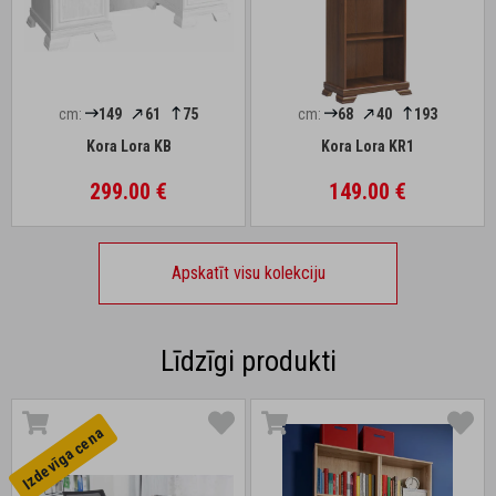
cm:
149
61
75
cm:
68
40
193
Kora Lora KB
Kora Lora KR1
299.00 €
149.00 €
Apskatīt visu kolekciju
Līdzīgi produkti
Izdevīga cena