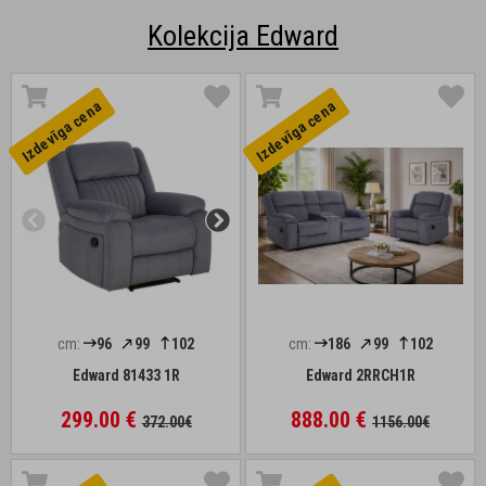
Kolekcija Edward
Izdevīga cena
Izdevīga cena
cm:
96
99
102
cm:
186
99
102
Edward 81433 1R
Edward 2RRCH1R
299.00 €
888.00 €
372.00€
1156.00€