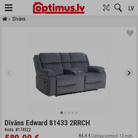
LV
Menu
Dīvāns
>
Dīvāns Edward 81433 2RRCH
Kods: #174322
44.4 €
Līzinga termiņš: 12 mēn.