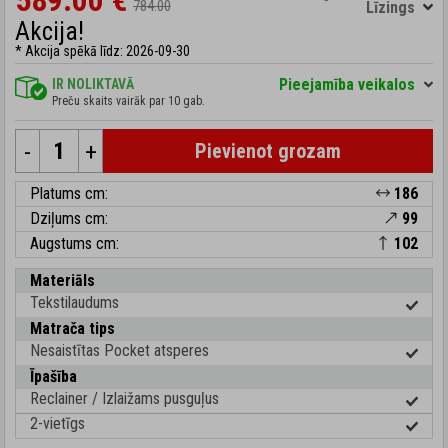
589.00 €
784.00
Līzings
Akcija!
* Akcija spēkā līdz: 2026-09-30
Pieejamība veikalos
IR NOLIKTAVĀ
Preču skaits vairāk par 10 gab.
-
+
Pievienot grozam
Platums cm:
186
Dziļums cm:
99
Augstums cm:
102
Materiāls
Tekstilaudums
Matrača tips
Nesaistītas Pocket atsperes
Īpašība
Reclainer / Izlaižams pusguļus
2-vietīgs