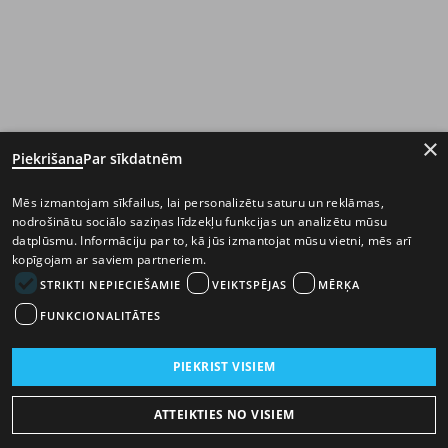
×
Piekrišana
Par sīkdatnēm
Mēs izmantojam sīkfailus, lai personalizētu saturu un reklāmas,
nodrošinātu sociālo saziņas līdzekļu funkcijas un analizētu mūsu
datplūsmu. Informāciju par to, kā jūs izmantojat mūsu vietni, mēs arī
kopīgojam ar saviem partneriem.
STRIKTI NEPIECIEŠAMIE
VEIKTSPĒJAS
MĒRĶA
FUNKCIONALITĀTES
PIEKRIST VISIEM
ATTEIKTIES NO VISIEM