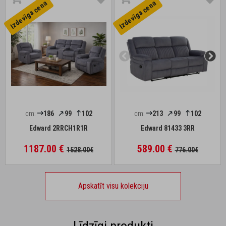
Izdevīga cena
Izdevīga cena
cm:
186
99
102
cm:
213
99
102
Edward 2RRCH1R1R
Edward 81433 3RR
1187.00 €
589.00 €
1528.00€
776.00€
Apskatīt visu kolekciju