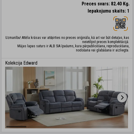
Preces svars: 82.40 Kg.
Iepakojumu skaits: 1
Uzmanību! Attēla krāsas var atšķirties no preces oriģināla, kā arī var būt detaļas, kas
neietilpst preces komplektācijā.
Mājas lapas saturs ir ALB SIA īpašums, kura pārpublicēšana, reproducēšana,
nodošana vai glabāšana ir aizliegta.
Kolekcija Edward