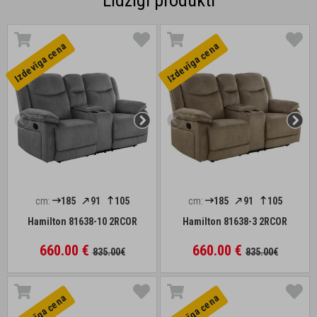
Līdzīgi produkti
Izdevīga cena
Izdevīga cena
cm:
185
91
105
cm:
185
91
105
Hamilton 81638-10 2RCOR
Hamilton 81638-3 2RCOR
660.00 €
660.00 €
835.00€
835.00€
Izdevīga cena
Izdevīga cena