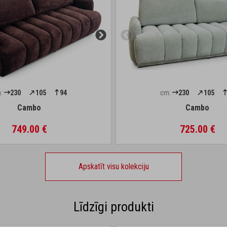
:
230
105
94
cm:
230
105
Cambo
Cambo
749.00 €
725.00 €
Apskatīt visu kolekciju
Līdzīgi produkti