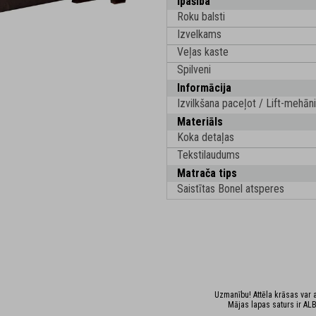
Īpašība
Roku balsti
Izvelkams
Veļas kaste
Spilveni
Informācija
Izvilkšana paceļot / Lift-mehā
Materiāls
Koka detaļas
Tekstilaudums
Matrača tips
Saistītas Bonel atsperes
Uzmanību! Attēla krāsas var at
Mājas lapas saturs ir ALB