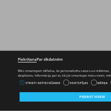
Piekrišana
Par sīkdatnēm
Mēs izmantojam sīkfailus, lai personalizētu saturu un reklāmas, 
datplūsmu. Informāciju par to, kā jūs izmantojat mūsu vietni, m
STRIKTI NEPIECIEŠAMIE
VEIKTSPĒJAS
MĒRĶA
PIEKRIST VISIEM