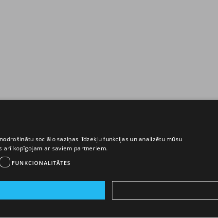
nodrošinātu sociālo saziņas līdzekļu funkcijas un analizētu mūsu
ēs arī kopīgojam ar saviem partneriem.
FUNKCIONALITĀTES