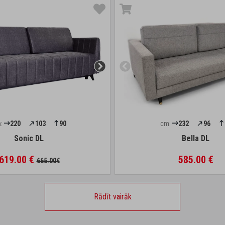
:
220
103
90
cm:
232
96
Sonic DL
Bella DL
619.00 €
585.00 €
665.00€
Rādīt vairāk