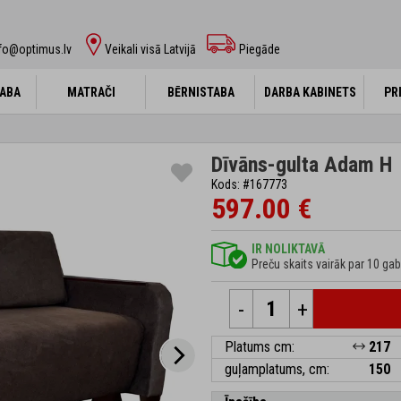
fo@optimus.lv
Veikali visā Latvijā
Piegāde
ABA
ABA
MATRAČI
MATRAČI
BĒRNISTABA
BĒRNISTABA
DARBA KABINETS
DARBA KABINETS
PR
PR
Dīvāns-gulta Adam H
Kods: #167773
597.00 €
IR NOLIKTAVĀ
Preču skaits vairāk par 10 gab
-
+
Platums cm:
217
guļamplatums, cm:
150