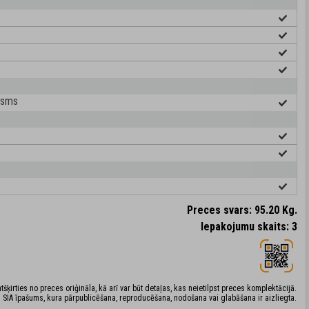
nisms
Preces svars: 95.20 Kg.
Iepakojumu skaits: 3
šķirties no preces oriģināla, kā arī var būt detaļas, kas neietilpst preces komplektācijā.
 SIA īpašums, kura pārpublicēšana, reproducēšana, nodošana vai glabāšana ir aizliegta.