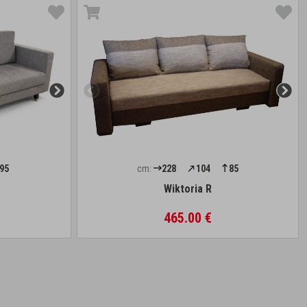
95
cm:
228
104
85
Wiktoria R
465.00 €