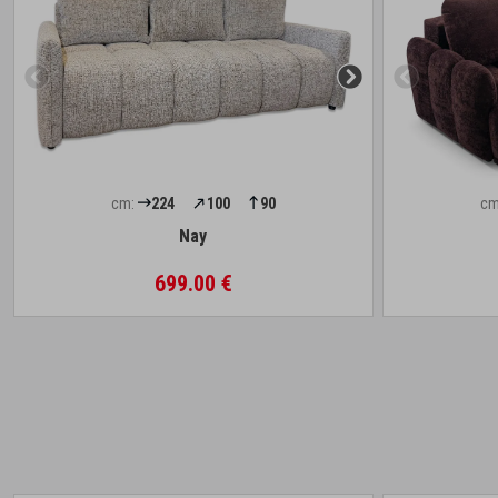
cm:
224
100
90
cm
Nay
699.00 €