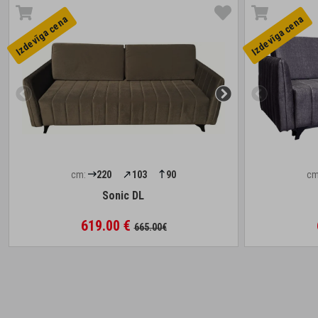
Izdevīga cena
Izdevīga cena
cm:
220
103
90
cm
Sonic DL
619.00 €
665.00€