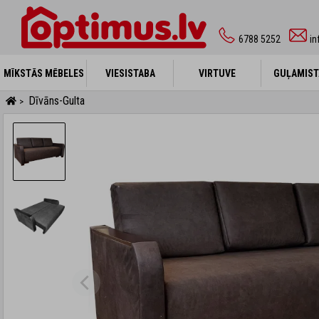
6788 5252
in
MĪKSTĀS MĒBELES
MĪKSTĀS MĒBELES
VIESISTABA
VIESISTABA
VIRTUVE
VIRTUVE
GUĻAMIST
GUĻAMIST
Dīvāns-Gulta
>