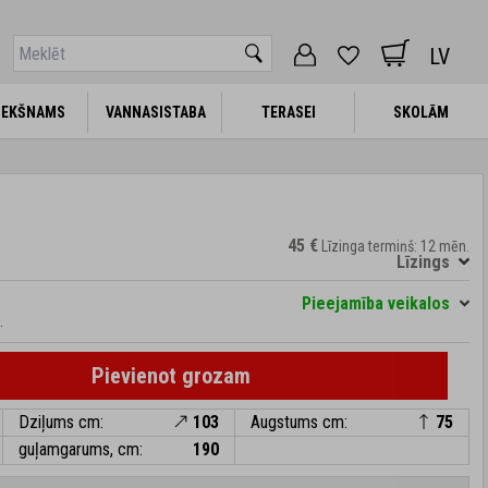
LV
IEKŠNAMS
IEKŠNAMS
VANNASISTABA
VANNASISTABA
TERASEI
TERASEI
SKOLĀM
SKOLĀM
45 €
Līzinga termiņš: 12 mēn.
Līzings
Pieejamība veikalos
.
Pievienot grozam
Dziļums cm:
103
Augstums cm:
75
guļamgarums, cm:
190