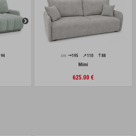
94
cm:
195
110
88
Mimi
625.00 €