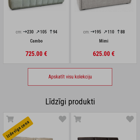
cm:
230
105
94
cm:
195
110
88
Cambo
Mimi
725.00 €
625.00 €
Apskatīt visu kolekciju
Līdzīgi produkti
Izdevīga cena