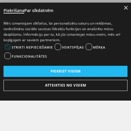
×
Piekrišana
Par sīkdatnēm
Mēs izmantojam sīkfailus, lai personalizētu saturu un reklāmas,
nodrošinātu sociālo saziņas līdzekļu funkcijas un analizētu mūsu
datplūsmu. Informāciju par to, kā jūs izmantojat mūsu vietni, mēs arī
kopīgojam ar saviem partneriem.
STRIKTI NEPIECIEŠAMIE
VEIKTSPĒJAS
MĒRĶA
FUNKCIONALITĀTES
PIEKRIST VISIEM
ATTEIKTIES NO VISIEM