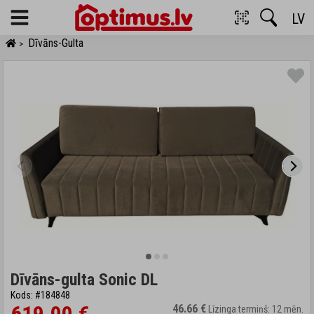
LV
Menu
Dīvāns-Gulta
>
Dīvāns-gulta Sonic DL
Kods: #184848
46.66 €
Līzinga termiņš: 12 mēn.