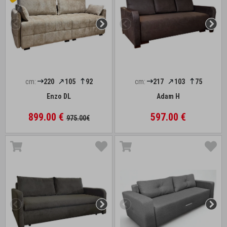
cm:
220
105
92
cm:
217
103
75
Enzo DL
Adam H
899.00 €
597.00 €
975.00€