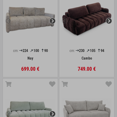
cm:
224
100
90
cm:
230
105
94
Nay
Cambo
699.00 €
749.00 €