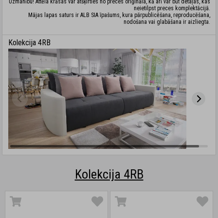
Uzmanību! Attēla krāsas var atšķirties no preces oriģināla, kā arī var būt detaļas, kas
neietilpst preces komplektācijā.
Mājas lapas saturs ir ALB SIA īpašums, kura pārpublicēšana, reproducēšana,
nodošana vai glabāšana ir aizliegta.
Kolekcija 4RB
Kolekcija 4RB