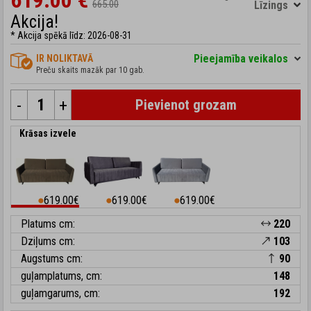
619.00 €
665.00
Līzings
Akcija!
* Akcija spēkā līdz: 2026-08-31
Pieejamība veikalos
IR NOLIKTAVĀ
Preču skaits mazāk par 10 gab.
-
+
Pievienot grozam
Krāsas izvele
619.00€
619.00€
619.00€
⬤
⬤
⬤
Platums cm:
220
Dziļums cm:
103
Augstums cm:
90
guļamplatums, cm:
148
guļamgarums, cm:
192