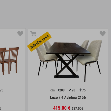
Izdevīga cena
75
cm:
200
90
75
Luxo / 4 Adelina 2156
415.00 €
€
637.00€