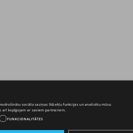
nodrošinātu sociālo saziņas līdzekļu funkcijas un analizētu mūsu
ēs arī kopīgojam ar saviem partneriem.
FUNKCIONALITĀTES