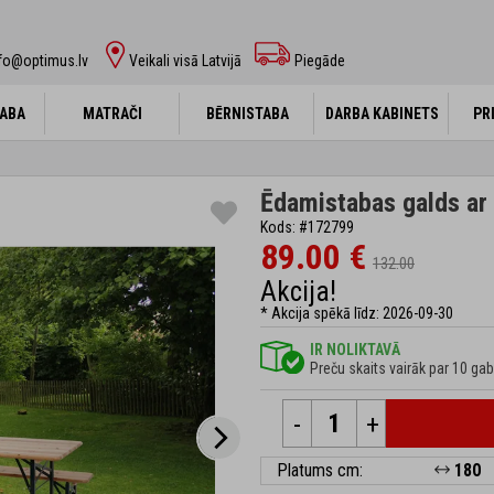
fo@optimus.lv
Veikali visā Latvijā
Piegāde
ABA
ABA
MATRAČI
MATRAČI
BĒRNISTABA
BĒRNISTABA
DARBA KABINETS
DARBA KABINETS
PR
PR
Ēdamistabas galds ar
Kods: #172799
89.00 €
132.00
Akcija!
* Akcija spēkā līdz: 2026-09-30
IR NOLIKTAVĀ
Preču skaits vairāk par 10 gab
-
+
Platums cm:
180