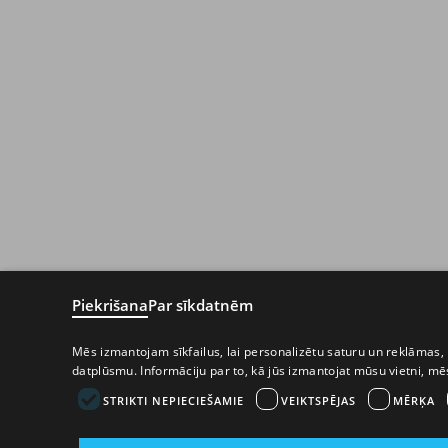
Piekrišana
Par sīkdatnēm
Mēs izmantojam sīkfailus, lai personalizētu saturu un reklāmas, 
datplūsmu. Informāciju par to, kā jūs izmantojat mūsu vietni, m
STRIKTI NEPIECIEŠAMIE
VEIKTSPĒJAS
MĒRĶA