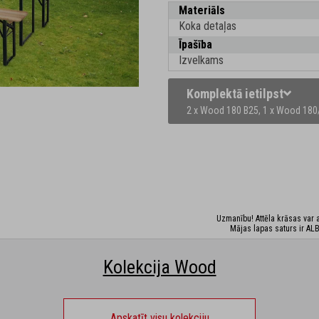
Materiāls
Koka detaļas
Īpašība
Izvelkams
Komplektā ietilpst
2 x Wood 180 B25,
1 x Wood 180
Uzmanību! Attēla krāsas var at
Mājas lapas saturs ir ALB
Kolekcija Wood
Apskatīt visu kolekciju