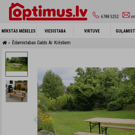
6788 5252
in
MĪKSTĀS MĒBELES
MĪKSTĀS MĒBELES
VIESISTABA
VIESISTABA
VIRTUVE
VIRTUVE
GUĻAMIST
GUĻAMIST
Ēdamistabas Galds Ar Krēsliem
>