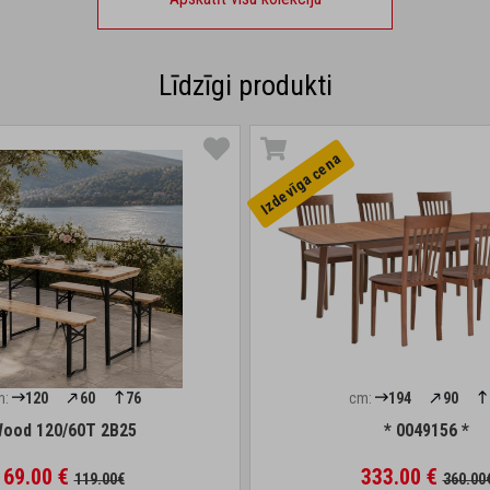
Līdzīgi produkti
Izdevīga cena
m:
120
60
76
cm:
194
90
ood 120/60T 2B25
* 0049156 *
69.00 €
333.00 €
119.00€
360.00