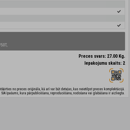
/50T,
Preces svars: 27.00 Kg.
Iepakojumu skaits: 2
šķirties no preces oriģināla, kā arī var būt detaļas, kas neietilpst preces komplektācijā.
 SIA īpašums, kura pārpublicēšana, reproducēšana, nodošana vai glabāšana ir aizliegta.