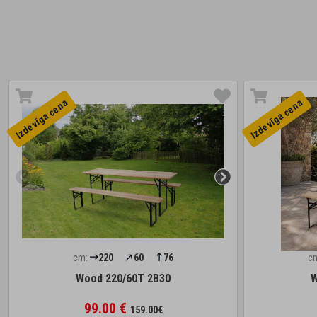
Izdevīga cena
Izdevīga cena
cm:
220
60
76
c
Wood 220/60T 2B30
W
99.00 €
159.00€