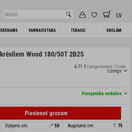
LV
IEKŠNAMS
IEKŠNAMS
VANNASISTABA
VANNASISTABA
TERASEI
TERASEI
SKOLĀM
SKOLĀM
 krēsliem Wood 180/50T 2B25
6.71 €
Līzinga termiņš: 12 mēn.
Līzings
Pieejamība veikalos
.
Pievienot grozam
Dziļums cm:
50
Augstums cm:
75