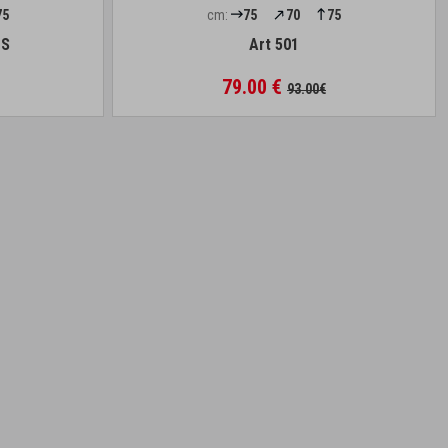
75
cm:
75
70
75
1S
Art 501
79.00 €
93.00€