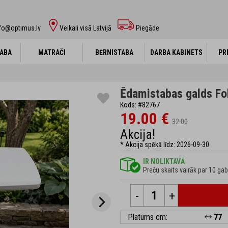
fo@optimus.lv
Veikali visā Latvijā
Piegāde
ABA
ABA
MATRAČI
MATRAČI
BĒRNISTABA
BĒRNISTABA
DARBA KABINETS
DARBA KABINETS
PR
PR
Ēdamistabas galds Fo
Kods: #82767
19.00 €
32.00
Akcija!
* Akcija spēkā līdz: 2026-09-30
IR NOLIKTAVĀ
Preču skaits vairāk par 10 gab
-
+
Platums cm:
77