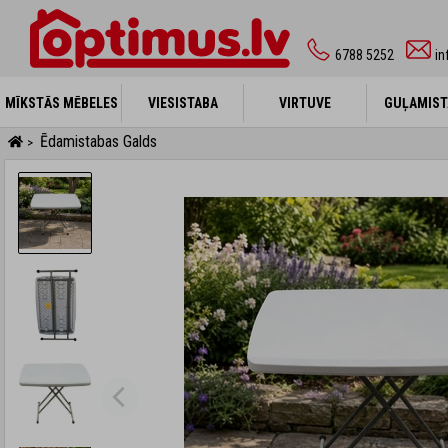
6788 5252
in
MĪKSTĀS MĒBELES
MĪKSTĀS MĒBELES
VIESISTABA
VIESISTABA
VIRTUVE
VIRTUVE
GUĻAMIST
GUĻAMIST
Ēdamistabas Galds
>