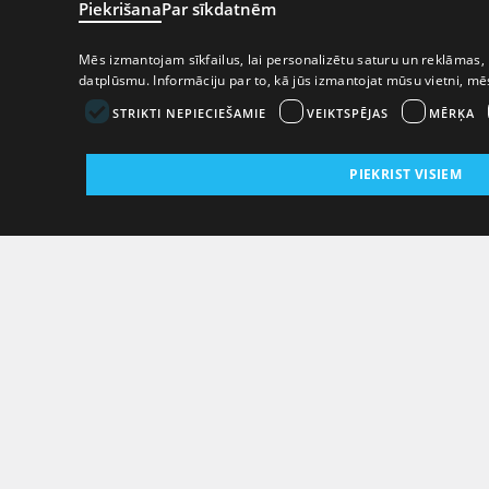
Piekrišana
Par sīkdatnēm
Mēs izmantojam sīkfailus, lai personalizētu saturu un reklāmas, 
datplūsmu. Informāciju par to, kā jūs izmantojat mūsu vietni, m
STRIKTI NEPIECIEŠAMIE
VEIKTSPĒJAS
MĒRĶA
PIEKRIST VISIEM