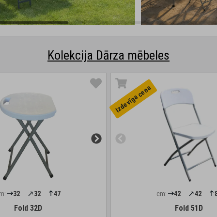
Kolekcija Dārza mēbeles
Izdevīga cena
m:
32
32
47
cm:
42
42
Fold 32D
Fold 51D