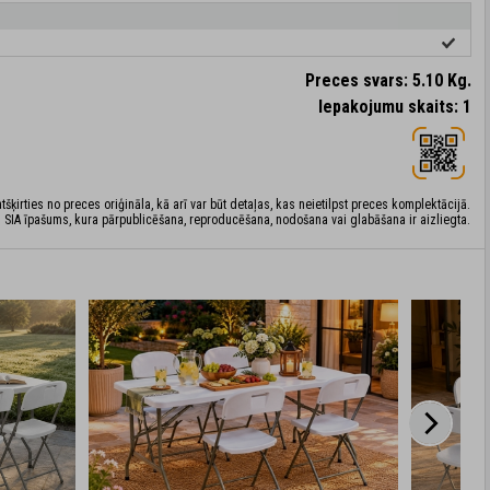
Preces svars: 5.10 Kg.
Iepakojumu skaits: 1
šķirties no preces oriģināla, kā arī var būt detaļas, kas neietilpst preces komplektācijā.
 SIA īpašums, kura pārpublicēšana, reproducēšana, nodošana vai glabāšana ir aizliegta.