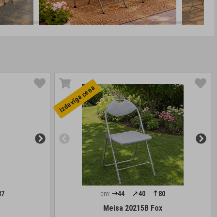
Izdevīga cena
87
cm:
44
40
80
Meisa 20215B Fox