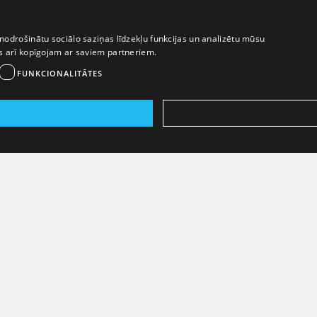
nodrošinātu sociālo saziņas līdzekļu funkcijas un analizētu mūsu
ēs arī kopīgojam ar saviem partneriem.
FUNKCIONALITĀTES