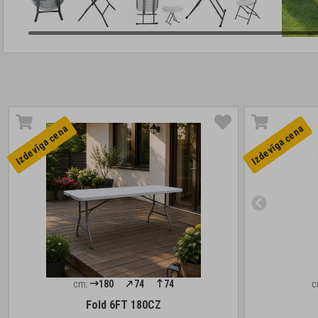
Izdevīga cena
Izdevīga cena
cm:
180
74
74
c
Fold 6FT 180CZ