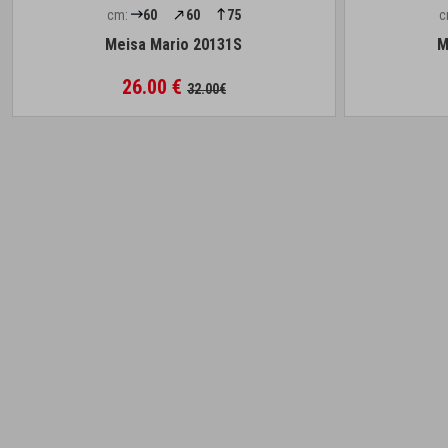
cm:
60
60
75
c
Meisa Mario 20131S
M
26.00 €
32.00€