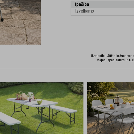
Īpašība
Izvelkams
Uzmanību! Attēla krāsas var at
Mājas lapas saturs ir ALB