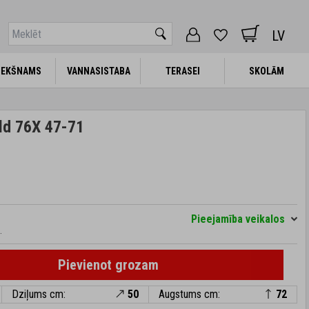
LV
IEKŠNAMS
IEKŠNAMS
VANNASISTABA
VANNASISTABA
TERASEI
TERASEI
SKOLĀM
SKOLĀM
ld 76X 47-71
Pieejamība veikalos
.
Pievienot grozam
Dziļums cm:
50
Augstums cm:
72