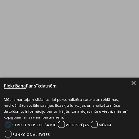
×
Piekrišana
Par sīkdatnēm
Mēs izmantojam sīkfailus, lai personalizētu saturu un reklāmas,
nodrošinātu sociālo saziņas līdzekļu funkcijas un analizētu mūsu
datplūsmu. Informāciju par to, kā jūs izmantojat mūsu vietni, mēs arī
kopīgojam ar saviem partneriem.
STRIKTI NEPIECIEŠAMIE
VEIKTSPĒJAS
MĒRĶA
FUNKCIONALITĀTES