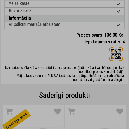
Veļas kaste
Bez matrača
Informācija
Ar paliktni matrača atbalstam
Preces svars: 136.00 Kg.
Iepakojumu skaits: 4
Uzmanību! Attēla krāsas var atšķirties no preces oriģināla, kā arī var būt detaļas, kas
neietilpst preces komplektācijā.
Mājas lapas saturs ir ALB SIA īpašums, kura pārpublicēšana, reproducēšana,
nodošana vai glabāšana ir aizliegta.
Saderīgi produkti
Izdevīga cena