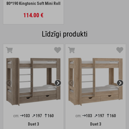
80*190 Kingtonic Soft Mini Roll
114.00 €
Līdzīgi produkti
cm:
103
197
160
cm:
103
197
160
Duet 3
Duet 3