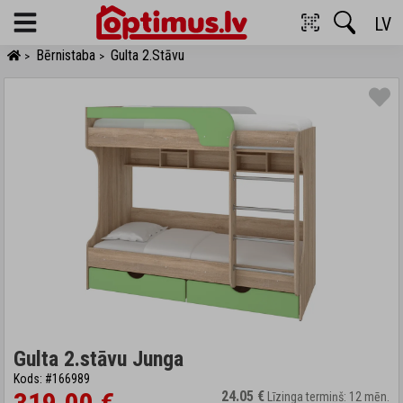
LV
Menu
Bērnistaba
Gulta 2.stāvu
>
>
Gulta 2.stāvu Junga
Kods: #166989
24.05 €
Līzinga termiņš: 12 mēn.