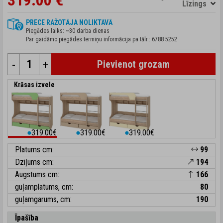
319.00 €
Līzings
PRECE RAŽOTĀJA NOLIKTAVĀ
Piegādes laiks: ~30 darba dienas
Par gaidāmo piegādes termiņu informācija pa tālr.:
6788 5252
-
+
Pievienot grozam
Krāsas izvele
319.00€
319.00€
319.00€
⬤
⬤
⬤
Platums cm:
99
Dziļums cm:
194
Augstums cm:
166
guļamplatums, cm:
80
guļamgarums, cm:
190
Īpašība