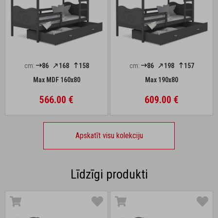
cm:
86
168
158
cm:
86
198
157
Max MDF 160x80
Max 190x80
566.00 €
609.00 €
Apskatīt visu kolekciju
Līdzīgi produkti