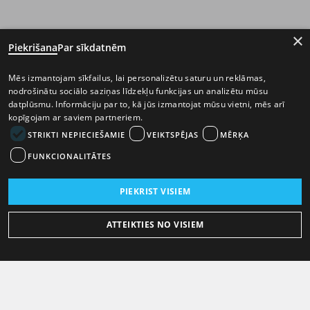
×
Piekrišana
Par sīkdatnēm
Mēs izmantojam sīkfailus, lai personalizētu saturu un reklāmas,
nodrošinātu sociālo saziņas līdzekļu funkcijas un analizētu mūsu
datplūsmu. Informāciju par to, kā jūs izmantojat mūsu vietni, mēs arī
kopīgojam ar saviem partneriem.
STRIKTI NEPIECIEŠAMIE
VEIKTSPĒJAS
MĒRĶA
FUNKCIONALITĀTES
PIEKRIST VISIEM
ATTEIKTIES NO VISIEM