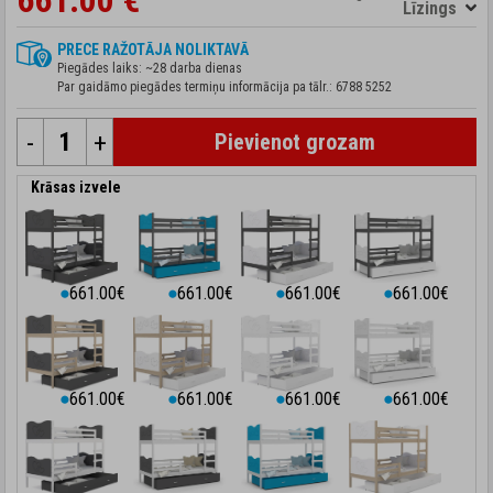
661.00 €
Līzings
PRECE RAŽOTĀJA NOLIKTAVĀ
Piegādes laiks: ~28 darba dienas
Par gaidāmo piegādes termiņu informācija pa tālr.:
6788 5252
-
+
Pievienot grozam
Krāsas izvele
661.00€
661.00€
661.00€
661.00€
⬤
⬤
⬤
⬤
661.00€
661.00€
661.00€
661.00€
⬤
⬤
⬤
⬤