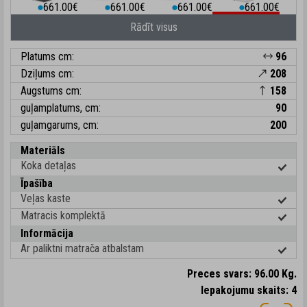
661.00€
661.00€
661.00€
661.00€
⬤
⬤
⬤
⬤
Rādīt visus
Platums cm:
96
Dziļums cm:
208
Augstums cm:
158
guļamplatums, cm:
90
guļamgarums, cm:
200
Materiāls
Koka detaļas
Īpašība
Veļas kaste
Matracis komplektā
Informācija
Ar paliktni matrača atbalstam
Preces svars: 96.00 Kg.
Iepakojumu skaits: 4