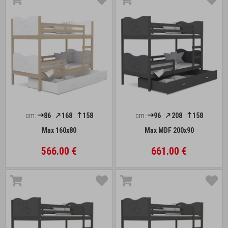
cm:
86
168
158
cm:
96
208
158
Max 160x80
Max MDF 200x90
566.00 €
661.00 €