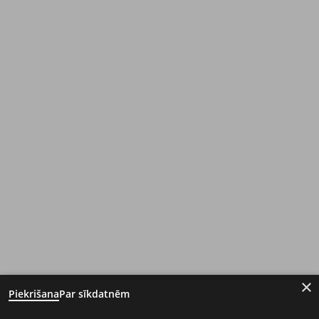
×
Piekrišana
Par sīkdatnēm