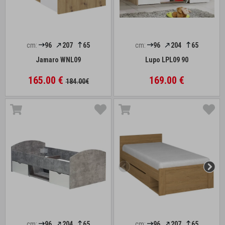
cm:
96
207
65
cm:
96
204
65
Jamaro WNL09
Lupo LPL09 90
165.00 €
169.00 €
184.00€
cm:
96
204
65
cm:
96
207
65