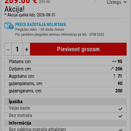
209.00 €
239.00
Līzings
Akcija!
* Akcija spēkā līdz: 2026-08-31
PRECE RAŽOTĀJA NOLIKTAVĀ
Piegādes laiks: ~30 darba dienas
Par gaidāmo piegādes termiņu informācija pa tālr.:
6788 5252
-
+
Pievienot grozam
Platums cm:
95
Dziļums cm:
206
Augstums cm:
71
guļamplatums, cm:
90
guļamgarums, cm:
200
Īpašība
Veļas kaste
Bez matrača
Informācija
Bez paliktņa matrača atbalstam