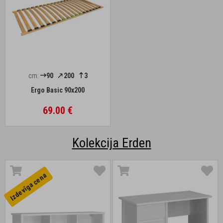
cm:
90
200
3
Ergo Basic 90x200
69.00 €
Kolekcija Erden
Izdevīga cena