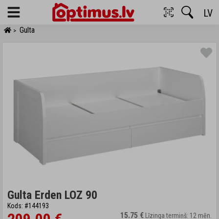
LV
Menu
Gulta
>
Gulta Erden LOZ 90
Kods: #144193
15.75 €
Līzinga termiņš: 12 mēn.