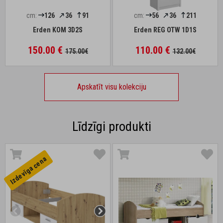
cm:
126
36
91
cm:
56
36
211
Erden KOM 3D2S
Erden REG OTW 1D1S
150.00 €
110.00 €
175.00€
132.00€
Apskatīt visu kolekciju
Līdzīgi produkti
Izdevīga cena