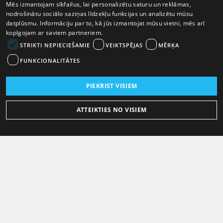
Mēs izmantojam sīkfailus, lai personalizētu saturu un reklāmas,
nodrošinātu sociālo saziņas līdzekļu funkcijas un analizētu mūsu
datplūsmu. Informāciju par to, kā jūs izmantojat mūsu vietni, mēs arī
kopīgojam ar saviem partneriem.
STRIKTI NEPIECIEŠAMIE
VEIKTSPĒJAS
MĒRĶA
FUNKCIONALITĀTES
PIEKRIST VISIEM
ATTEIKTIES NO VISIEM