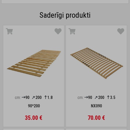
Saderīgi produkti
cm:
90
200
1.8
cm:
90
200
3.5
90*200
NX090
35.00 €
70.00 €