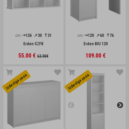
cm:
126
30
31
cm:
120
60
76
Erden SZFK
Erden BIU 120
55.00 €
109.00 €
63.00€
Izdevīga cena
Izdevīga cena