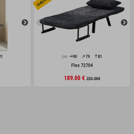
81
cm:
90
79
81
Flex 72704
189.00 €
224.00€