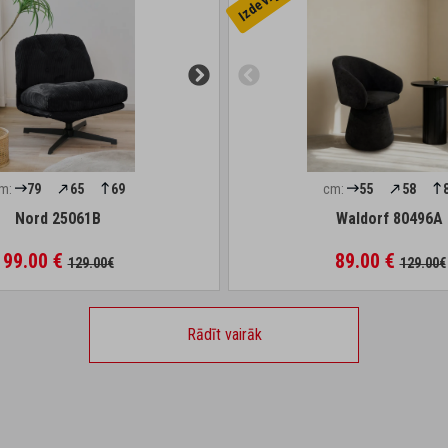
m:
79
65
69
cm:
55
58
Nord 25061B
Waldorf 80496A
99.00 €
89.00 €
129.00€
129.00€
Rādīt vairāk