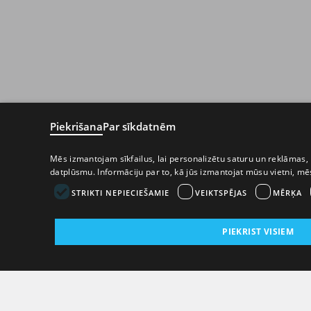
Piekrišana
Par sīkdatnēm
Mēs izmantojam sīkfailus, lai personalizētu saturu un reklāmas, 
datplūsmu. Informāciju par to, kā jūs izmantojat mūsu vietni, m
STRIKTI NEPIECIEŠAMIE
VEIKTSPĒJAS
MĒRĶA
PIEKRIST VISIEM