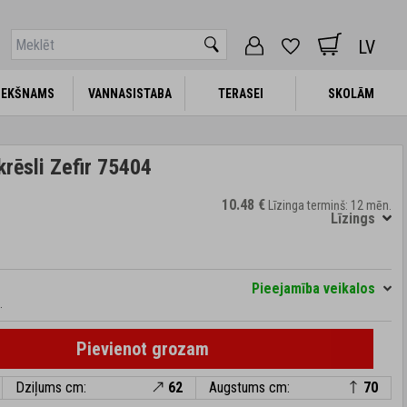
LV
IEKŠNAMS
IEKŠNAMS
VANNASISTABA
VANNASISTABA
TERASEI
TERASEI
SKOLĀM
SKOLĀM
krēsli Zefir 75404
10.48 €
Līzinga termiņš: 12 mēn.
Līzings
Pieejamība veikalos
.
Pievienot grozam
Dziļums cm:
62
Augstums cm:
70