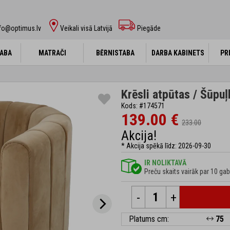
fo@optimus.lv
Veikali visā Latvijā
Piegāde
ABA
ABA
MATRAČI
MATRAČI
BĒRNISTABA
BĒRNISTABA
DARBA KABINETS
DARBA KABINETS
PR
PR
Krēsli atpūtas / Šūpuļ
Kods: #174571
139.00 €
233.00
Akcija!
* Akcija spēkā līdz: 2026-09-30
IR NOLIKTAVĀ
Preču skaits vairāk par 10 gab
-
+
Platums cm:
75