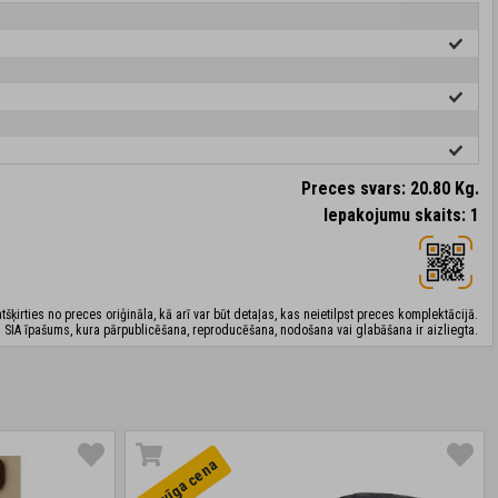
Preces svars: 20.80 Kg.
Iepakojumu skaits: 1
šķirties no preces oriģināla, kā arī var būt detaļas, kas neietilpst preces komplektācijā.
 SIA īpašums, kura pārpublicēšana, reproducēšana, nodošana vai glabāšana ir aizliegta.
Izdevīga cena