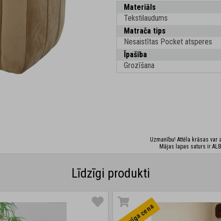
Materiāls
Tekstilaudums
Matrača tips
Nesaistītas Pocket atsperes
Īpašība
Grozīšana
Uzmanību! Attēla krāsas var at
Mājas lapas saturs ir ALB
Līdzīgi produkti
Izdevīga cena