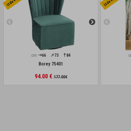
cm:
66
73
84
c
Borey 75401
94.00 €
177.00€