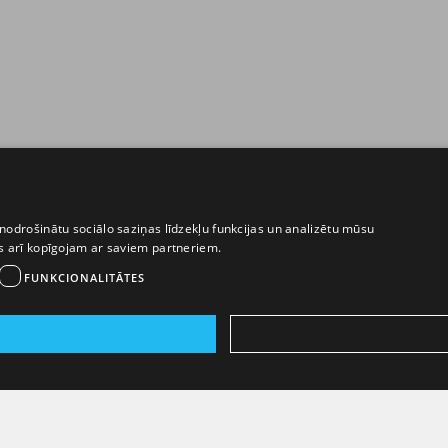
nodrošinātu sociālo saziņas līdzekļu funkcijas un analizētu mūsu
ēs arī kopīgojam ar saviem partneriem.
FUNKCIONALITĀTES