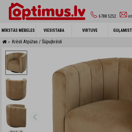
6788 5252
in
MĪKSTĀS MĒBELES
MĪKSTĀS MĒBELES
VIESISTABA
VIESISTABA
VIRTUVE
VIRTUVE
GUĻAMIST
GUĻAMIST
Krēsli Atpūtas / Šūpuļkrēsli
>