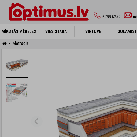
6788 5252
in
MĪKSTĀS MĒBELES
MĪKSTĀS MĒBELES
VIESISTABA
VIESISTABA
VIRTUVE
VIRTUVE
GUĻAMIST
GUĻAMIST
Matracis
>