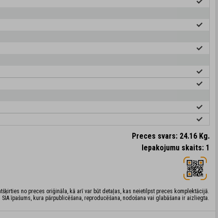
Preces svars: 24.16 Kg.
Iepakojumu skaits: 1
šķirties no preces oriģināla, kā arī var būt detaļas, kas neietilpst preces komplektācijā.
 SIA īpašums, kura pārpublicēšana, reproducēšana, nodošana vai glabāšana ir aizliegta.