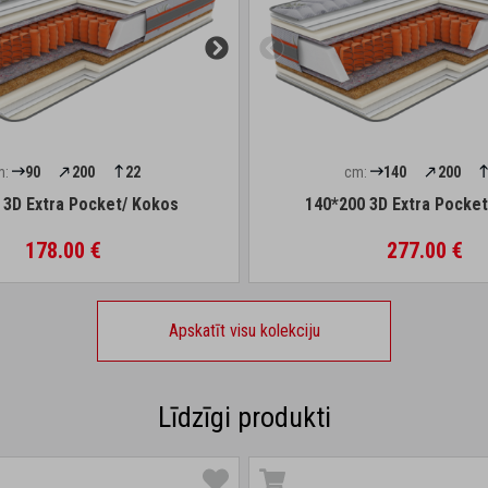
m:
90
200
22
cm:
140
200
 3D Extra Pocket/ Kokos
140*200 3D Extra Pocke
178.00 €
277.00 €
Apskatīt visu kolekciju
Līdzīgi produkti