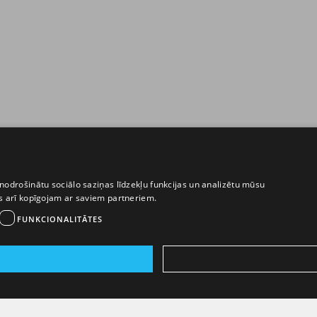
nodrošinātu sociālo saziņas līdzekļu funkcijas un analizētu mūsu
ēs arī kopīgojam ar saviem partneriem.
FUNKCIONALITĀTES