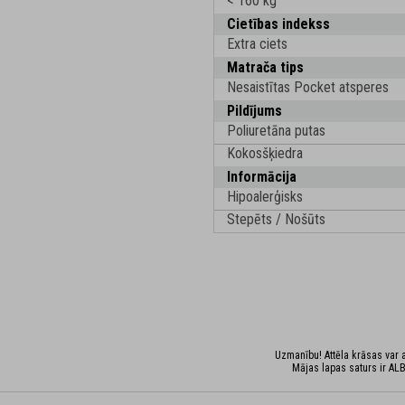
< 160 kg
Cietības indekss
Extra ciets
Matrača tips
Nesaistītas Pocket atsperes
Pildījums
Poliuretāna putas
Kokosšķiedra
Informācija
Hipoalerģisks
Stepēts / Nošūts
Uzmanību! Attēla krāsas var at
Mājas lapas saturs ir ALB