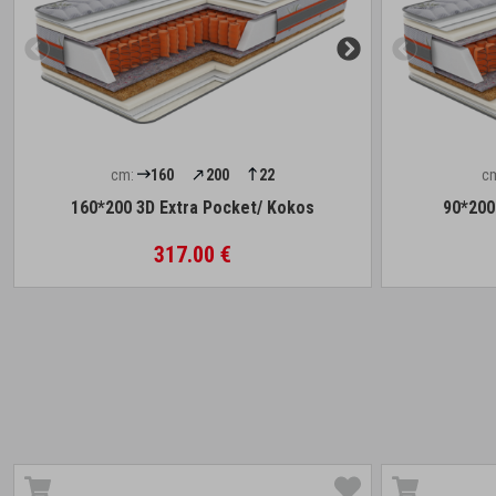
cm:
160
200
22
c
160*200 3D Extra Pocket/ Kokos
90*200
317.00 €