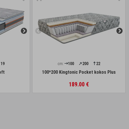
19
cm:
100
200
22
oft
100*200 Kingtonic Pocket kokos Plus
189.00 €