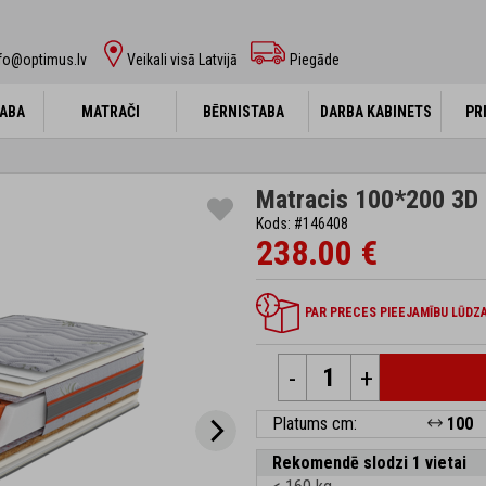
fo@optimus.lv
Veikali visā Latvijā
Piegāde
ABA
ABA
MATRAČI
MATRAČI
BĒRNISTABA
BĒRNISTABA
DARBA KABINETS
DARBA KABINETS
PR
PR
Matracis 100*200 3D 
Kods: #146408
238.00 €
PAR PRECES PIEEJAMĪBU LŪDZA
-
+
Platums cm:
100
Rekomendē slodzi 1 vietai