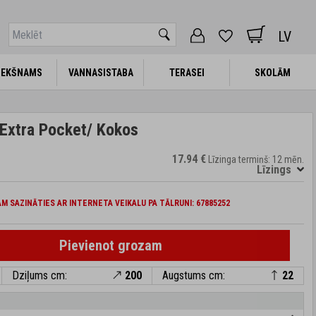
LV
IEKŠNAMS
IEKŠNAMS
VANNASISTABA
VANNASISTABA
TERASEI
TERASEI
SKOLĀM
SKOLĀM
Extra Pocket/ Kokos
17.94 €
Līzinga termiņš: 12 mēn.
Līzings
M SAZINĀTIES AR INTERNETA VEIKALU PA TĀLRUNI: 67885252
Pievienot grozam
Dziļums cm:
200
Augstums cm:
22