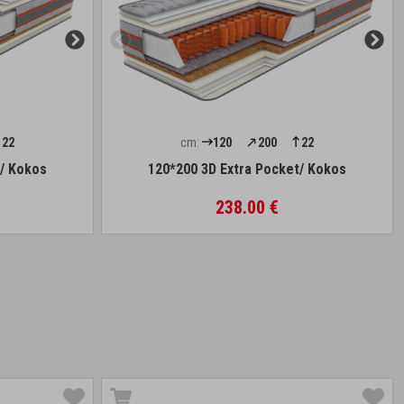
22
cm:
120
200
22
t/ Kokos
120*200 3D Extra Pocket/ Kokos
238.00 €