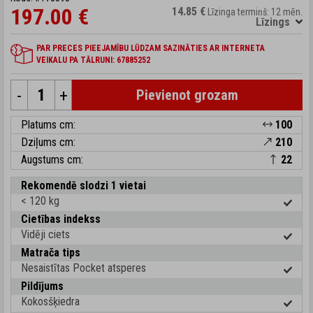
197.00 €
14.85 €
Līzinga termiņš: 12 mēn.
Līzings
PAR PRECES PIEEJAMĪBU LŪDZAM SAZINĀTIES AR INTERNETA
VEIKALU PA TĀLRUNI: 67885252
-
+
Pievienot grozam
Platums cm:
100
Dziļums cm:
210
Augstums cm:
22
Rekomendē slodzi 1 vietai
< 120 kg
Cietības indekss
Vidēji ciets
Matrača tips
Nesaistītas Pocket atsperes
Pildījums
Kokosšķiedra