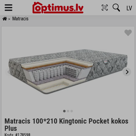
LV
Menu
Matracis
>
Matracis 100*210 Kingtonic Pocket kokos
Plus
Kods: #178598