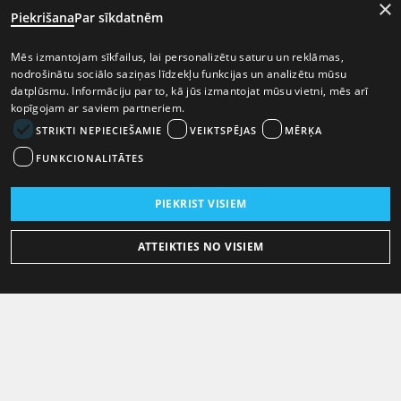
×
Piekrišana
Par sīkdatnēm
Mēs izmantojam sīkfailus, lai personalizētu saturu un reklāmas,
nodrošinātu sociālo saziņas līdzekļu funkcijas un analizētu mūsu
datplūsmu. Informāciju par to, kā jūs izmantojat mūsu vietni, mēs arī
kopīgojam ar saviem partneriem.
STRIKTI NEPIECIEŠAMIE
VEIKTSPĒJAS
MĒRĶA
FUNKCIONALITĀTES
PIEKRIST VISIEM
ATTEIKTIES NO VISIEM