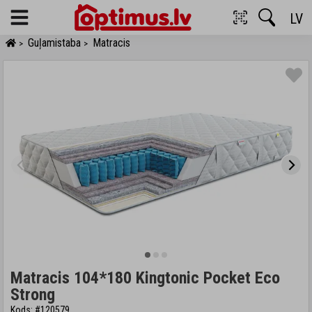
LV
Menu
Guļamistaba
Matracis
>
>
Matracis 104*180 Kingtonic Pocket Eco
Strong
Kods: #120579