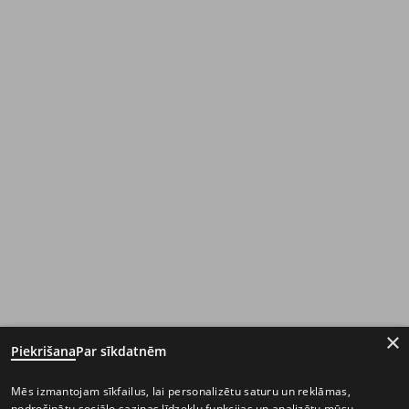
×
Piekrišana
Par sīkdatnēm
Mēs izmantojam sīkfailus, lai personalizētu saturu un reklāmas,
nodrošinātu sociālo saziņas līdzekļu funkcijas un analizētu mūsu