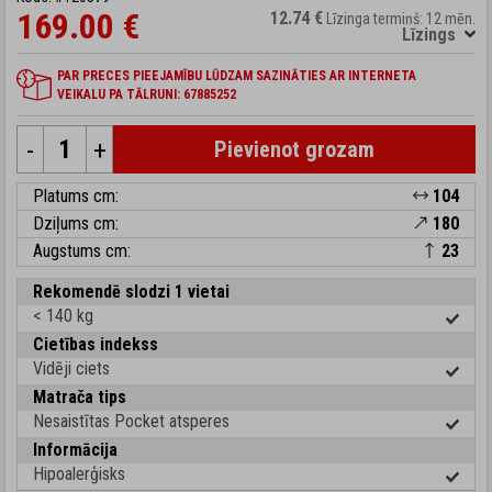
169.00 €
12.74 €
Līzinga termiņš: 12 mēn.
Līzings
PAR PRECES PIEEJAMĪBU LŪDZAM SAZINĀTIES AR INTERNETA
VEIKALU PA TĀLRUNI: 67885252
-
+
Pievienot grozam
Platums cm:
104
Dziļums cm:
180
Augstums cm:
23
Rekomendē slodzi 1 vietai
< 140 kg
Cietības indekss
Vidēji ciets
Matrača tips
Nesaistītas Pocket atsperes
Informācija
Hipoalerģisks