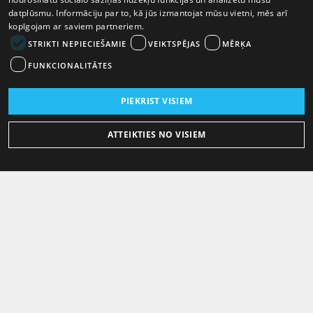
datplūsmu. Informāciju par to, kā jūs izmantojat mūsu vietni, mēs arī
kopīgojam ar saviem partneriem.
STRIKTI NEPIECIEŠAMIE
VEIKTSPĒJAS
MĒRĶA
FUNKCIONALITĀTES
PIEKRIST VISIEM
ATTEIKTIES NO VISIEM