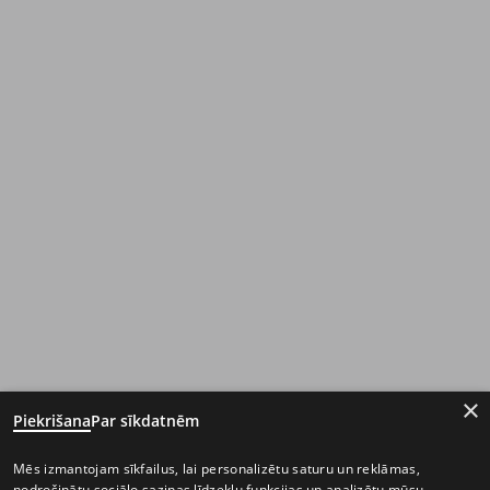
×
Piekrišana
Par sīkdatnēm
Mēs izmantojam sīkfailus, lai personalizētu saturu un reklāmas,
nodrošinātu sociālo saziņas līdzekļu funkcijas un analizētu mūsu