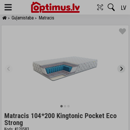
LV
Menu
Guļamistaba
Matracis
>
>
Matracis 104*200 Kingtonic Pocket Eco
Strong
Kods: #120583