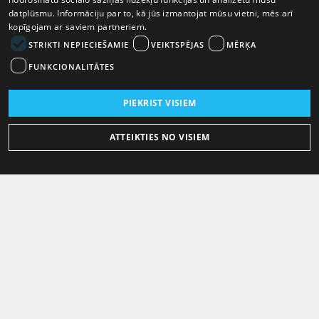
datplūsmu. Informāciju par to, kā jūs izmantojat mūsu vietni, mēs arī
kopīgojam ar saviem partneriem.
STRIKTI NEPIECIEŠAMIE
VEIKTSPĒJAS
MĒRĶA
FUNKCIONALITĀTES
PIEKRIST VISIEM
ATTEIKTIES NO VISIEM