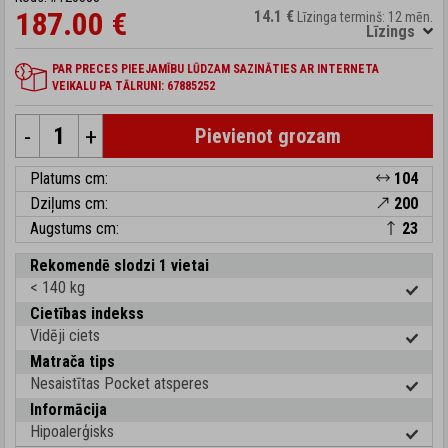
187.00 €
14.1 €
Līzinga termiņš: 12 mēn.
Līzings
PAR PRECES PIEEJAMĪBU LŪDZAM SAZINĀTIES AR INTERNETA
VEIKALU PA TĀLRUNI: 67885252
-
+
Pievienot grozam
Platums cm:
104
Dziļums cm:
200
Augstums cm:
23
Rekomendē slodzi 1 vietai
< 140 kg
Cietības indekss
Vidēji ciets
Matrača tips
Nesaistītas Pocket atsperes
Informācija
Hipoalerģisks