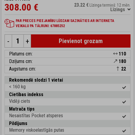
308.00 €
23.22 €
Līzinga termiņš: 12 mēn.
Līzings
PAR PRECES PIEEJAMĪBU LŪDZAM SAZINĀTIES AR INTERNETA
VEIKALU PA TĀLRUNI: 67885252
-
+
Pievienot grozam
Platums cm:
110
Dziļums cm:
180
Augstums cm:
22
Rekomendē slodzi 1 vietai
< 160 kg
Cietības indekss
Vidēji ciets
Matrača tips
Nesaistītas Pocket atsperes
Pildījums
Memory viskoelastīgās putas