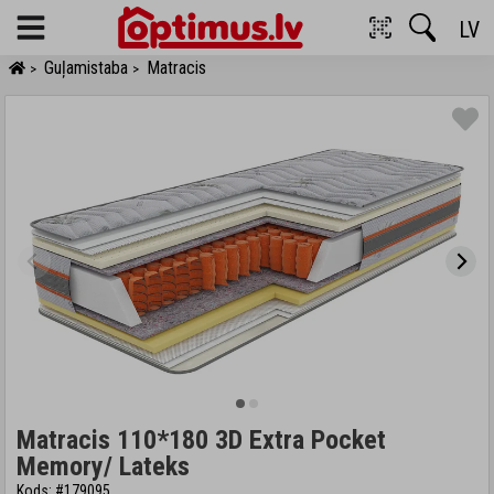
LV
Menu
Guļamistaba
Matracis
>
>
Matracis 110*180 3D Extra Pocket
Memory/ Lateks
Kods: #179095