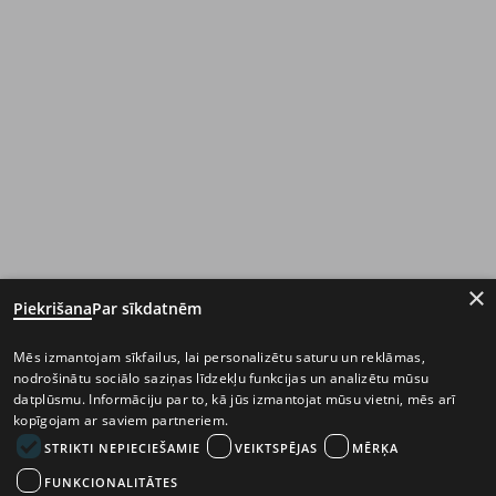
×
Piekrišana
Par sīkdatnēm
Mēs izmantojam sīkfailus, lai personalizētu saturu un reklāmas,
nodrošinātu sociālo saziņas līdzekļu funkcijas un analizētu mūsu
datplūsmu. Informāciju par to, kā jūs izmantojat mūsu vietni, mēs arī
kopīgojam ar saviem partneriem.
STRIKTI NEPIECIEŠAMIE
VEIKTSPĒJAS
MĒRĶA
FUNKCIONALITĀTES