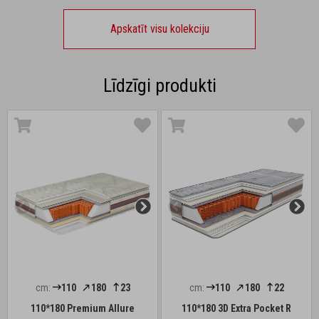
Apskatīt visu kolekciju
Līdzīgi produkti
cm:
110
180
23
cm:
110
180
22
110*180 Premium Allure
110*180 3D Extra Pocket R