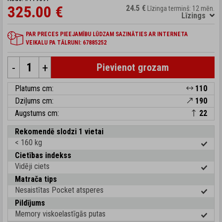
325.00 €
24.5 €
Līzinga termiņš: 12 mēn.
Līzings
PAR PRECES PIEEJAMĪBU LŪDZAM SAZINĀTIES AR INTERNETA
VEIKALU PA TĀLRUNI: 67885252
-
+
Pievienot grozam
Platums cm:
110
Dziļums cm:
190
Augstums cm:
22
Rekomendē slodzi 1 vietai
< 160 kg
Cietības indekss
Vidēji ciets
Matrača tips
Nesaistītas Pocket atsperes
Pildījums
Memory viskoelastīgās putas