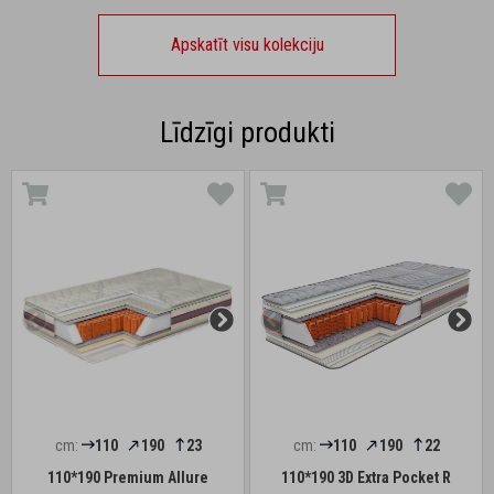
Apskatīt visu kolekciju
Līdzīgi produkti
cm:
110
190
23
cm:
110
190
22
110*190 Premium Allure
110*190 3D Extra Pocket R