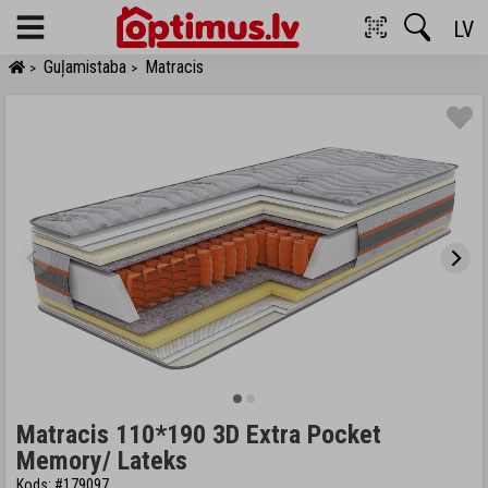
LV
Menu
Guļamistaba
Matracis
>
>
Matracis 110*190 3D Extra Pocket
Memory/ Lateks
Kods: #179097