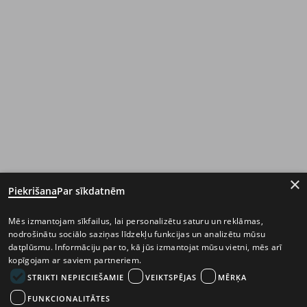
×
Piekrišana
Par sīkdatnēm
Mēs izmantojam sīkfailus, lai personalizētu saturu un reklāmas,
nodrošinātu sociālo saziņas līdzekļu funkcijas un analizētu mūsu
datplūsmu. Informāciju par to, kā jūs izmantojat mūsu vietni, mēs arī
kopīgojam ar saviem partneriem.
STRIKTI NEPIECIEŠAMIE
VEIKTSPĒJAS
MĒRĶA
FUNKCIONALITĀTES