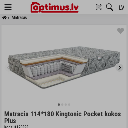
LV
Menu
Matracis
>
Matracis 114*180 Kingtonic Pocket kokos
Plus
Kods: #120898