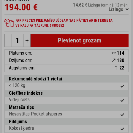
194.00 €
14.62 €
Līzinga termiņš: 12 mēn.
Līzings
PAR PRECES PIEEJAMĪBU LŪDZAM SAZINĀTIES AR INTERNETA
VEIKALU PA TĀLRUNI: 67885252
-
+
Pievienot grozam
Platums cm:
114
Dziļums cm:
180
Augstums cm:
22
Rekomendē slodzi 1 vietai
< 120 kg
Cietības indekss
Vidēji ciets
Matrača tips
Nesaistītas Pocket atsperes
Pildījums
Kokosšķiedra