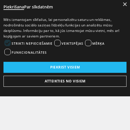
×
Piekrišana
Par sīkdatnēm
Mēs izmantojam sīkfailus, lai personalizētu saturu un reklāmas,
nodrošinātu sociālo saziņas līdzekļu funkcijas un analizētu mūsu
datplūsmu. Informāciju par to, kā jūs izmantojat mūsu vietni, mēs arī
kopīgojam ar saviem partneriem.
STRIKTI NEPIECIEŠAMIE
VEIKTSPĒJAS
MĒRĶA
FUNKCIONALITĀTES
PIEKRIST VISIEM
ATTEIKTIES NO VISIEM